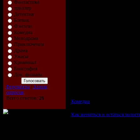
Фантастика
триллер
Детектив
Боевик
Фэнтези
Комедиа
Мелодрама
Приключения
Драма
Ужасы
Криминал
Биография
Описание:
Док. фильмы
Неподражаемый сыщик домашних живот
робкого банковского служащего, жизнь
обличия и лики покруче пластилиново
Результаты
|
Архив
совершает поистине фантастические трю
опросов
тело не признает гравитации. А зажи
Всего ответов:
26
Комедиа
| Просмотров: 593 | Д
Как жениться и остаться холосты