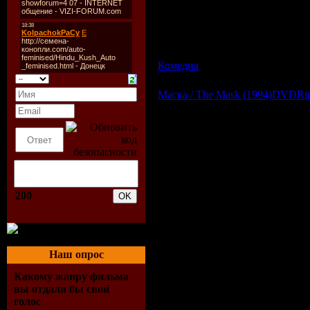
Для двух придурковатых приятелей н
оставили машину. Единственное, что о
годовщине. Для того чтобы наладить 
находятся в машине. Друзья решают в
круто изменит их жизнь.
Комедиа
| Просмотров: 538 | Д
Маска / The Mask (1994)DVDRip
200
Наш опрос
Какому жанру фильма
вы отдали бы свой
голос