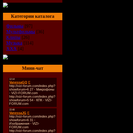
Категории каталога
Фильмы
[97]
Мультфильмы
[36]
Клипы
[26]
Музыка
[114]
XXX
[4]
Мини-чат
Описание: