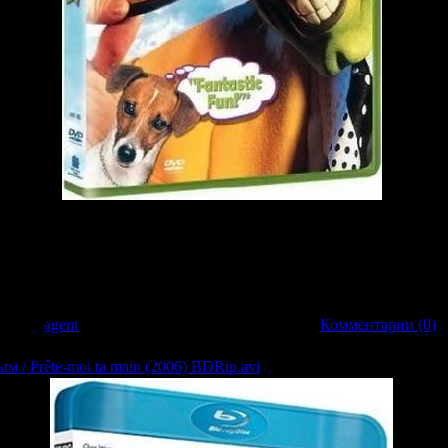
ных вновь не дает нам скучать! Блистательный эксцентрик Джим Кэрри иг
 которого меняется, когда он находит старинную маску, обладающую магическо
й вороны, нарываясь на неприятности и дразня судьбу. С помощью поразите
ки. Его глаза вылезают на лоб - буквально. Челюсть отвисает до пола и отвал
гательный латиноамериканский танец под дулами полицейских пистолетов - но
обавил:
agent
| Дата:
22.03.2009
| Рейтинг: 0.0/0 |
Комментарии (0)
м / Prête-moi ta main (2006) BDRip.avi