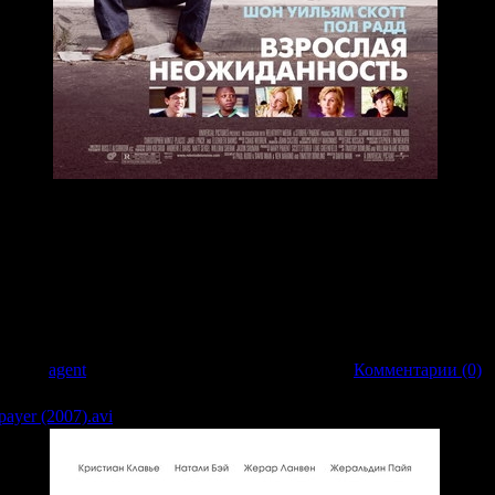
ители компании, торгующей энергетическими напитками. Однажды они пе
ться за решеткой, бедокуры решают схитрить и поучаствовать в многочасовой
 бы выбрали тюрьму. Окруженный назойливыми доброхотами, Денни стараетс
атилетнего паренька, одержимого средневековыми постановками, настоящего
давно его бросила возлюбленная, а потому вместо поучений он сыпет остр
этой затеи вышел бы прок, не окажись первый большим любителем венециан
ривает руководитель центра, знакомая с тюрьмой не понаслышке. С такой н
дние идиоты могут воспитывать детей. Надо лишь им как следует пригрозить.
обавил:
agent
| Дата:
22.03.2009
| Рейтинг: 0.0/0 |
Комментарии (0)
payer (2007).avi