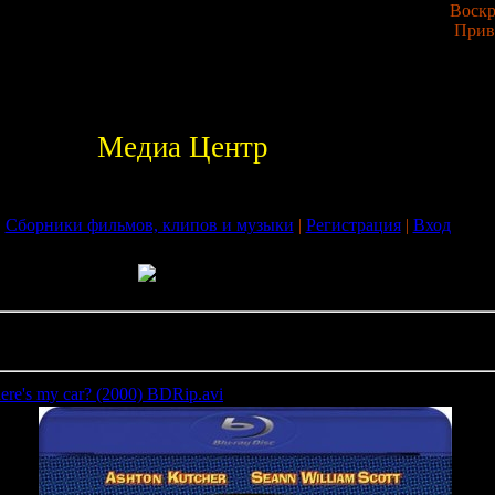
Воскр
Прив
Медиа Центр
|
Сборники фильмов, клипов и музыки
|
Регистрация
|
Вход
1
Стра
ere's my car? (2000) BDRip.avi