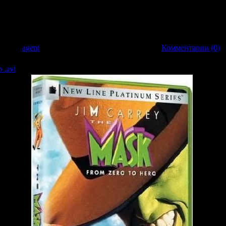
очь прошла просто великолепно. Одна проблема - они ничего не могут вспо
ни точно знают — в холодильнике лежит годовой запас пудинга, а их подружки
отношения с ними, друзьям надо найти подарки, подготовленные как раз для 
ернуться и выяснить, что они делали вчера? — возможно, это их выведет к 
обавил:
agent
| Дата:
22.03.2009
| Рейтинг: 0.0/0 |
Комментарии (0)
 .avi