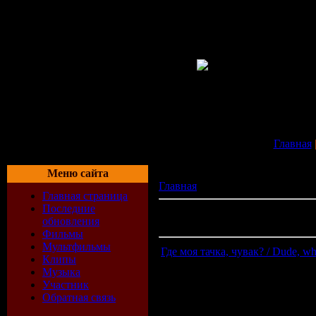
Главная
Меню сайта
Главная
» Файлы
Главная страница
Последние
Всего материалов в каталоге:
22
обновления
Показано материалов:
191-200
Фильмы
Мультфильмы
Где моя тачка, чувак? / Dude, wh
Клипы
Музыка
Участник
Обратная связь