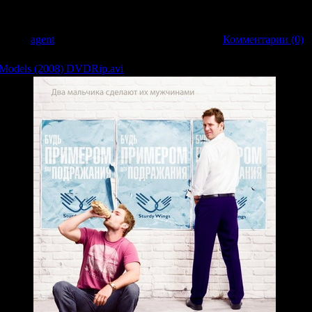
того Жюльена, взлелеянного матерью и пятью сестрами. Его счастье могло б
хитрый Жюльен придумывает уловку…
обавил:
agent
| Дата:
22.03.2009
| Рейтинг: 0.0/0 |
Комментарии (0)
 Models (2008) DVDRip.avi