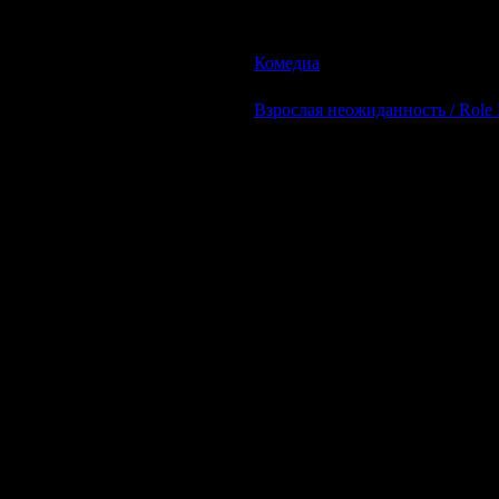
Описание:
Жизнь легка для 43-летнего и холос
решили наконец-то женить! И тогда 
Комедиа
| Просмотров: 614 | Д
Взрослая неожиданность / Role