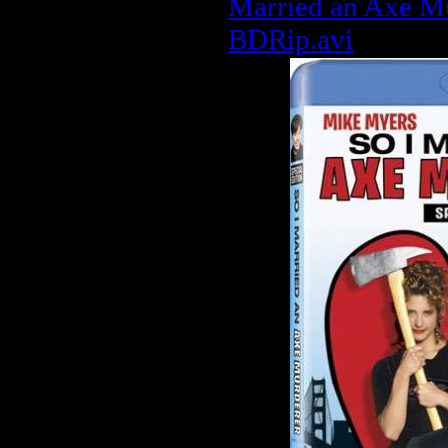
Married an Axe M
BDRip.avi