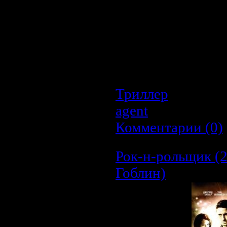
популярных подп
привлекают все бол
желающих бросить е
там появляется Рёсу
№ 1. Он серьезно
решимости выиграть
Триллер
| Просмо
agent
| Дата:
20.0
Комментарии (0)
Рок-н-рольщик (
Гоблин)