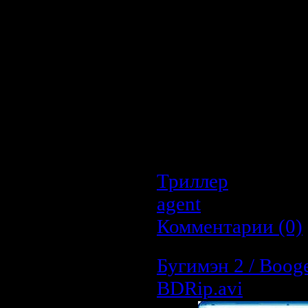
ночью он случайн
ужасного убийства м
Понимая, что его
полиции в поимке
вовлекается в это де
что его собственная
Теперь он должен в 
тайну жестоких уб
спасти свою девушку
Триллер
| Просмо
agent
| Дата:
20.0
Комментарии (0)
Бугимэн 2 / Boog
BDRip.avi