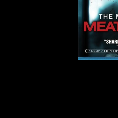
Описание:
Молодой фотограф 
Кауфман получае
показать публике 
Йоркской галереи
должен отразить «вс
что есть в городе