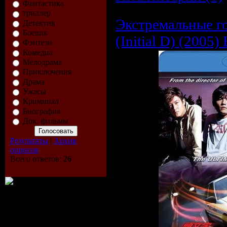
Фантастика
триллер
Экстремальные го
Детектив
Боевик
(Initial D) (2005)
Фэнтези
Комедиа
Мелодрама
Приключения
Драма
Ужасы
Криминал
Биография
Док. фильмы
Результаты
|
Архив
опросов
Всего ответов:
26