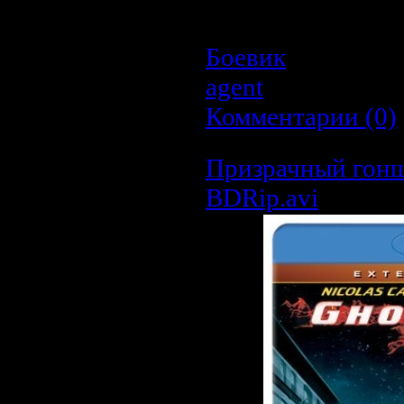
самолета, который д
Фаллуджа...
Боевик
| Просмот
agent
| Дата:
20.0
Комментарии (0)
Призрачный гонщи
BDRip.avi