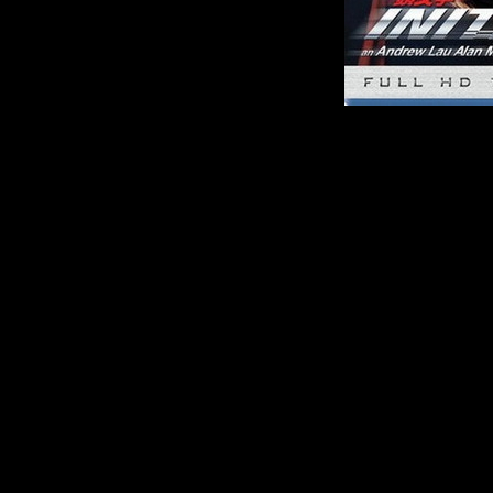
Описание:
Гонконгский экшн
японским комикса
который зародился
Такуми Фудзивара, 
проводит свободное
заправке и развозя 
Тойоте. Все меняется
Такуми, пьянчуга Ба
старая Тойота - нав
жилах Такуми тоже
такой машине он с