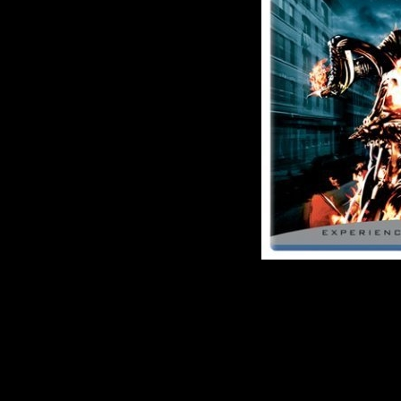
Описание:
Однажды байкер Д
дьяволом сделку, об
бессмертная душа.
предъявляет свои