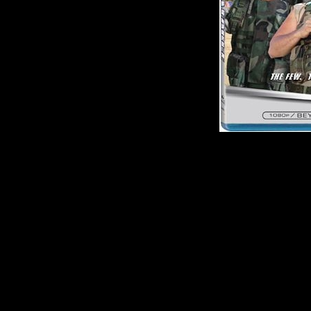
Описание:
Потеряв в один д
девушку, Ларри реш
уик-энд в веселой к
Эверетта. Ребята р
пострелять по мишен
сержанта Килгроува,
резервистов, они ок