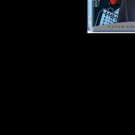
Описание:
Чарли МакКензи -
творческая, а пото
если не сказать -н
смотря на свой рома
успехом у женщин он
однажды в магазинч
ассортимент мясн
прекрасную Гариетту
своих кошмаров? 
Чарли закрадываютс
избранница не так у