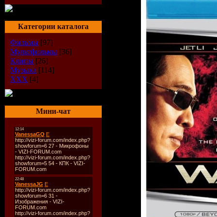
Категории каталога
Фильмы
[97]
Мультфильмы
[36]
Клипы
[26]
Музыка
[114]
XXX
[4]
Мини-чат