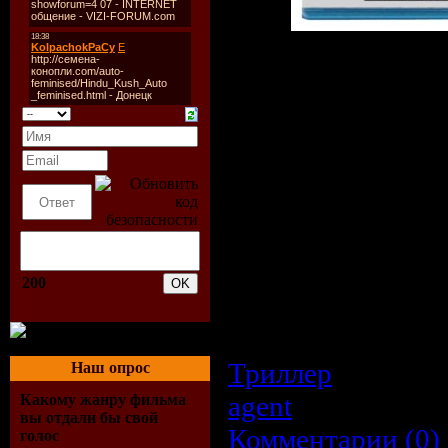
Описание:
В мире, которым
правосудие спасает 
Джека Кроуфорда 
обезвреженных банд
закон оказались б
убийца объявил им в
Кроуфорда превраща
200
смертью, захватыва
жизнь не стоит н
становятся заклятым
Триллер
| Просмо
Наш опрос
agent
| Дата:
20.0
Какому жанру фильма
вы отдали бы свой
Комментарии (0)
голос