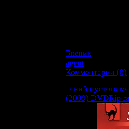
превращает Джонн
агента потустор
сверхчеловечес
наступлением ночи 
своем "адском" Харл
для своего нового хоз
Боевик
| Просмот
agent
| Дата:
20.0
Комментарии (0)
Гений пустого мес
(2009) DVDRip.ra