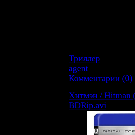
является хладнокров
Икс, убивающей к
после свадьбы... Не
ей предложени
"незабываемое" с
котором все и открое
Триллер
| Просмо
agent
| Дата:
20.0
Комментарии (0)
Хитмэн / Hitman 
BDRip.avi