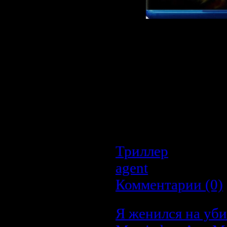
Описание:
Бугимэн — мифич
кошмары. В предания
монстр, живущий в
Женщина, страдающ
попадает в психиа
избавиться от чудов
шкафу...
Триллер
| Просмо
agent
| Дата:
20.0
Комментарии (0)
Я женился на уби