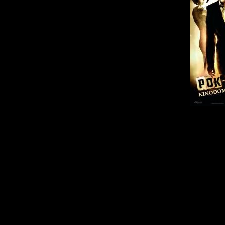
О фильме:
Русский бандит
земельную сделку
поверхности миллио
может прийти и забр
вся организованн
незамедлительно н
деньгами, подставляя