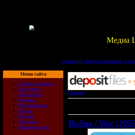
Медиа 
Главная
|
Сборники фильмов, клип
Меню сайта
Главная страница
Последние
Главная
» Файлы
обновления
Фильмы
Всего материалов в каталоге:
22
Мультфильмы
Показано материалов:
201-210
Клипы
Музыка
Война / War (200
Участник
Обратная связь