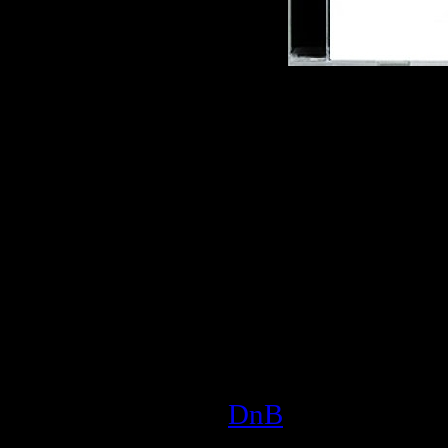
Описание:
Жанр:
DnB / Mai
Год выпуска дис
Производитель 
Аудио кодек:
MP
Тип рипа:
tracks
Битрейт аудио:
3
Продолжительно
Размер:
134.2 M
DnB
| Просмотров
Дата:
26.03.2009
|