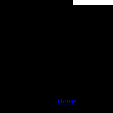
Описание:
Жанр:
House
Год выпуска ди
Производитель 
Рекорд)
Аудио кодек:
MP
Тип рипа:
tracks
Битрейт аудио:
Продолжительн
Размер:
159.3 M
House
| Просмотр
| Дата:
26.03.2009