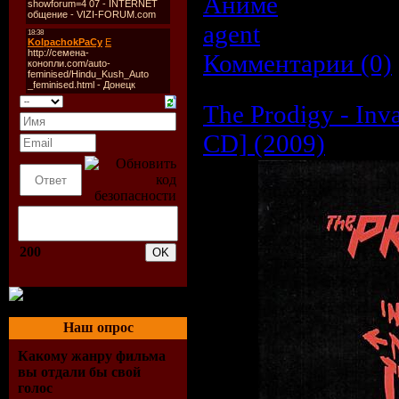
Аниме
| Просмотр
agent
| Дата:
26.0
Комментарии (0)
The Prodigy - In
CD] (2009)
200
Наш опрос
Какому жанру фильма
вы отдали бы свой
голос