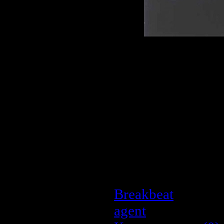
Описание:
Название:
Fatbo
Альбом:
Dance B
Год выхода:
200
Жанр:
Breakbeat
Длительность:
7
Качество:
320 k
Размер:
174.28 
Breakbeat
| Просм
agent
| Дата:
26.0