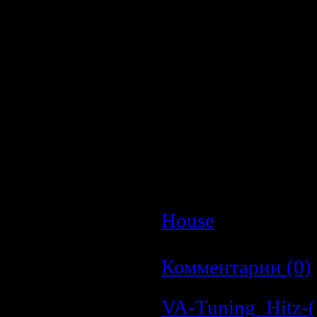
Описание:
Artist:
Madonna
Title:
Pleasure Pri
Year:
2009
Genre:
Electroni
Format:
Mp3, 320
Size:
~163Mb
Lengh:
01:10:42
House
| Просмотр
| Дата:
26.03.2009
Комментарии (0)
VA-Tuning_Hitz