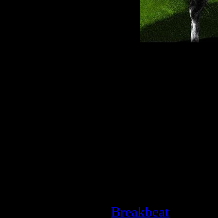
Описание:
Исполнитель:
Th
Альбом:
Omen
Страна:
Великоб
Год:
16.01.2009
Стиль:
Breakbeat
Формат|Качеств
Общее время зв
Размер:
34.2 MB
Breakbeat
| Просм