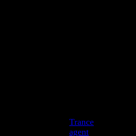
Описание:
Исполнитель:
V
Альбом:
Euphori
2009
Дата выпуска:
0
Стиль:
Hard Danc
Scouse House, Har
Количество ком
Время звучания
Размер:
404 Mb
Битрейт:
VBR / 4
Trance
| Просмотр
agent
| Дата:
26.0