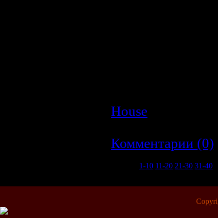
Описание:
Стиль:
House
Количество ком
Битрейт:
320 kbp
Время звучания
Размер:
109Мб
House
| Просмотр
| Дата:
26.03.2009
Комментарии (0)
1-10
11-20
21-30
31-40
Copyr