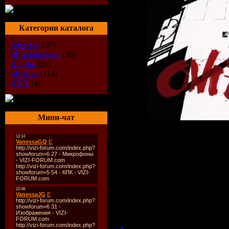
Категории каталога
Фильмы
[97]
Мультфильмы
[36]
Клипы
[26]
Музыка
[114]
XXX
[4]
Мини-чат
Описание:
Название серии
Размер файла:
2
Формат:
*.avi.
Длительность:
2