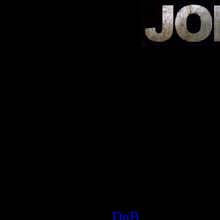
Описание:
Жанр:
Drum And 
Год выпуска дис
Производитель 
Аудио кодек:
MP
Тип рипа:
tracks
Битрейт аудио:
3
Продолжительно
Размер:
149,19 
DnB
| Просмотров