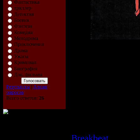
Фантастика
триллер
Детектив
Боевик
Фэнтези
Комедиа
Мелодрама
Приключения
Драма
Описание:
Ужасы
Криминал
Год выпуска дис
Биография
Аудио кодек:
MP
Док. фильмы
Тип рипа:
tracks
Результаты
|
Архив
опросов
Источник:
CD
Всего ответов:
26
Битрейт аудио:
3
Продолжительно
Размер:
105.1 M
Breakbeat
| Просм