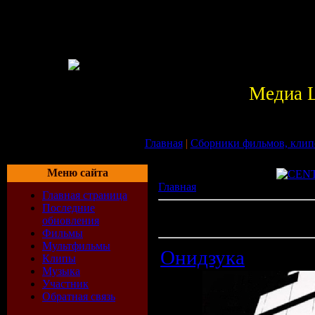
Медиа 
Главная
|
Сборники фильмов, клип
Меню сайта
Главная
» Файлы
Главная страница
Последние
Всего материалов в каталоге:
22
обновления
Показано материалов:
41-50
Фильмы
Мультфильмы
Онидзука
Клипы
Музыка
Участник
Обратная связь