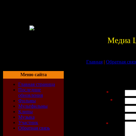
Медиа 
Главная
|
Обратная связ
Меню сайта
С помощью формы обратной связ
сайта.
Главная страница
Последние
Имя отправителя
*
:
обновления
Фильмы
E-mail отправителя
*
:
Мультфильмы
Адрес веб-сайта:
Клипы
Тема письма:
Музыка
Участник
Текст сообщения
*
:
Обратная связь