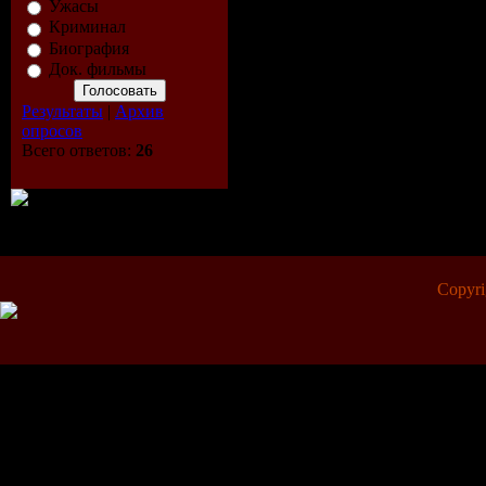
Ужасы
Криминал
Биография
Док. фильмы
Результаты
|
Архив
опросов
Всего ответов:
26
Copyr