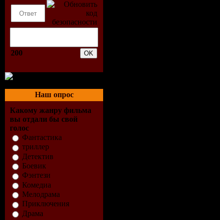
200
Наш опрос
Какому жанру фильма
вы отдали бы свой
голос
Фантастика
триллер
Детектив
Боевик
Фэнтези
Комедиа
Мелодрама
Приключения
Драма