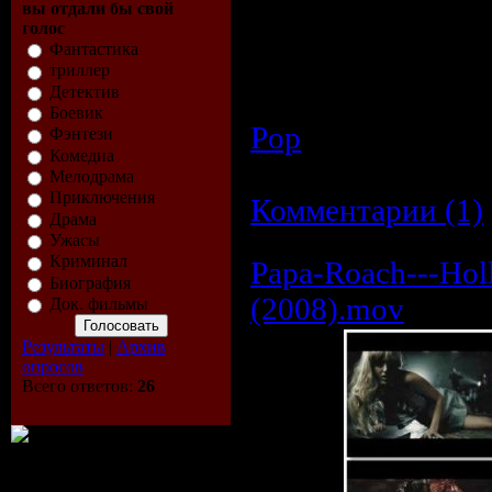
вы отдали бы свой
kbps
голос
Фантастика
Доп. информа
триллер
от720х530 до 32
Детектив
Боевик
Pop
| Просмотров
Фэнтези
Комедиа
Дата:
29.03.2009
|
Мелодрама
Приключения
Комментарии (1)
Драма
Ужасы
Криминал
Papa-Roach---Ho
Биография
(2008).mov
Док. фильмы
Результаты
|
Архив
опросов
Всего ответов:
26