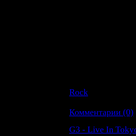
Кадров в секунду
:2
Битрейт:
5855 Kbps
Кодек:
MPEG 2
Аудио
Количество каналов
Частота дискретиза
Битрейт:
112Kbps
Кодек:
MPEG 1 Laye
Длительность:
00:5
Размер:
484Mb
Rock
| Просмотро
Дата:
23.03.2009
|
Комментарии (0)
G3 - Live In Tokyo