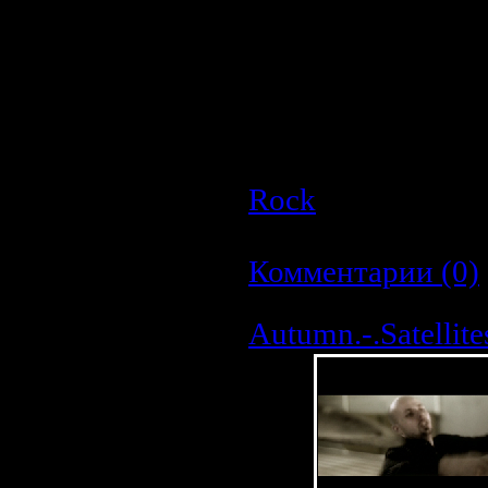
7. Searching
8. War
The G3 Jam
9. Foxey Lady
10. La Grange
11. Smoke On The Wa
Rock
| Просмотро
Дата:
23.03.2009
|
Комментарии (0)
Autumn.-.Satellite