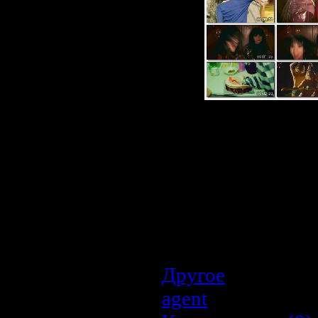
Описание:
Исполнитель:
Elect
Название:
I don't lik
Продолжительность
Разрешение экрана:
Кодек:
mkv
Другое
| Просмот
agent
| Дата:
23.0