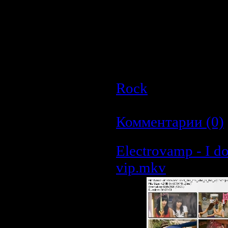
Год:
2007
Стиль:
Gothic Metal
Страна:
Netherlands
Формат:
VOB
Видео:
720x576 / 480
Размер:
210.4 MB
Rock
| Просмотро
Дата:
23.03.2009
|
Комментарии (0)
Electrovamp - I don
vip.mkv