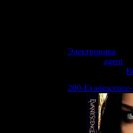
Описание:
Знаменитый хит в ис
Den Adel. Выступле
ONLY 2008 - IMAGINE
в официальный DVD
Электроника
| Пр
Добавил:
agent
| 
Рейтинг: 0.0/0 |
К
200-Evanescence-r