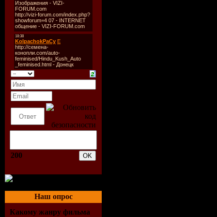
показу на обще
по каким-либо 
нормам.
Формат:
TVRip, 
Исполнитель:
За
ТВ видеоклипы
Песня:
Сборник 
Жанр:
поп,hip-h
Продолжительно
200
Год выпуска:
20
Видео:
720х432
DivХ(4/5/6), 0.17
Наш опрос
Аудио:
48 кHz, M
Какому жанру фильма