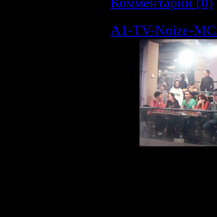
Комментарии (0)
A1-TV-Noize-MC.
Треклист:
01 - Noize MC - Зап
02 - Noize MC - Пес