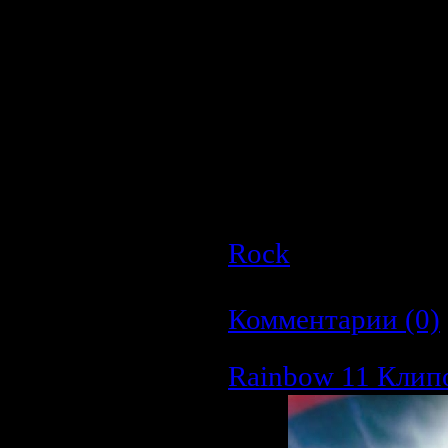
Исполнитель:
Ария
Альбом:
Герой 
Петербург 8ноября 2
Год выхода:
2008
Страна:
Россия
Жанр:
CamRip(Качес
Время:
~1час
Качество:
AVI
Размер:
761.0 MB
Rock
| Просмотро
Дата:
23.03.2009
|
Комментарии (0)
Rainbow 11 Клип