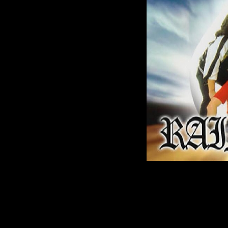
Видео
Разрешение:
352*28