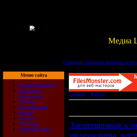
Медиа 
Главная
|
Сборники фильмов, клип
Меню сайта
Главная страница
Последние
Главная
»
Файлы
» Клипы
обновления
Фильмы
В разделе материалов:
25
Мультфильмы
Показано материалов:
1-10
Клипы
Музыка
Запрещенные к п
Участник
Обратная связь
видеоклипы. част