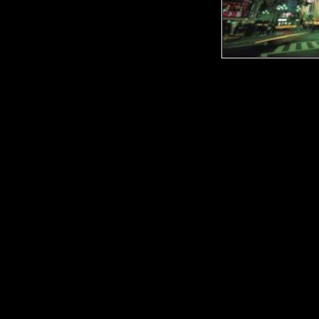
Описание:
John Petrucci
1. Glasgow Kiss
2. Damage Control
Steve Vai
3. The Audience Is Li
4. Building The Churc
5. K'm-Pee-Du-Wee
Joe Satriani
6. Up In Flames