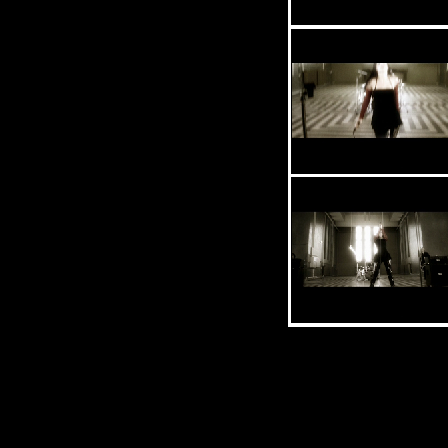
Описание:
Группа:
Autumn
Клип:
"Satellites"