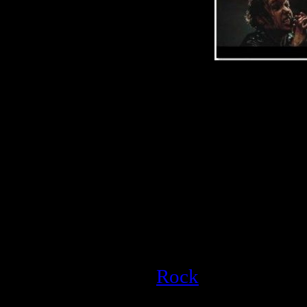
Описание:
Исполнитель:
Pa
Альбом:
Hollywo
Год выхода:
200
Страна:
США
Время:
04:04
Качество:
WBM
Размер:
55.6 MB
Rock
| Просмотро
Дата:
25.03.2009
|