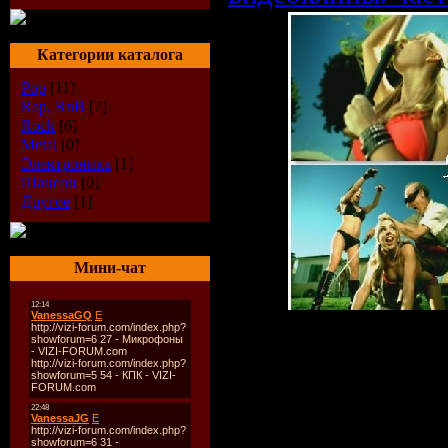
Категории каталога
Pop
[11]
Rap, RnB
[7]
Rock
[6]
Metal
[0]
Электроника
[1]
Шансон
[0]
Другое
[1]
Мини-чат
Описание:
Представляем в
клипы, которы