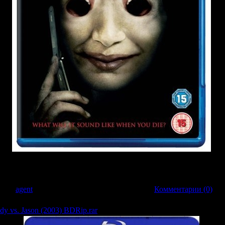
ют странные звонки. Голос в трубке - ваш собственный, но все что вы слыш
ва вашей гибели. Она случится ровно через три дня...
авил:
agent
| Дата:
22.03.2009
| Рейтинг: 0.0/0 |
Комментарии (0)
y vs. Jason (2003) BDRip.rar