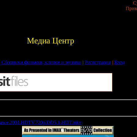
С
Прив
Медиа Центр
|
Сборники фильмов, клипов и музыки
|
Регистрация
|
Вход
Balance.2001.HDTV.720p.DD5.1-HDT.mkv