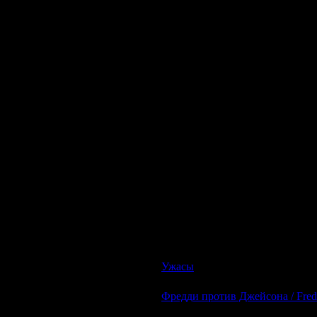
Описание:
Иногда на мобильный телефон поступа
Теперь вы знаете время и обстоятельст
Ужасы
| Просмотров: 627 | Доб
Фредди против Джейсона / Fredd