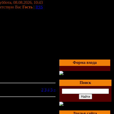
уббота, 08.08.2026, 10:43
етствую Вас
Гость
|
RSS
Форма входа
Поиск
Страницы:
1
2
3
4
5
»
Друзья сайта