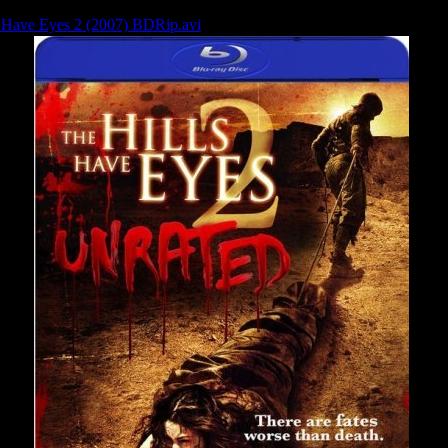
s Have Eyes 2 (2007) BDRip.avi