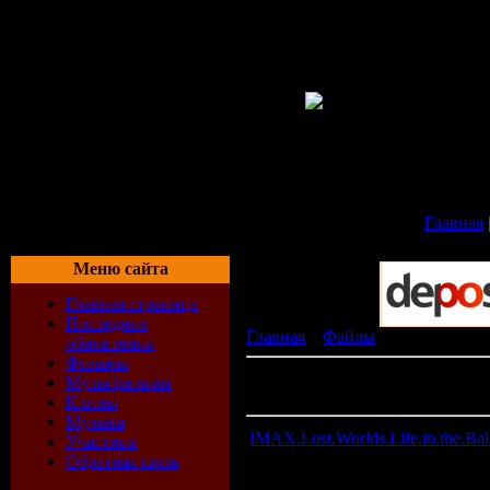
Главная
Меню сайта
Главная страница
Последние
Главная
»
Файлы
» Фильмы
обновления
Фильмы
В разделе материалов:
44
Мультфильмы
Показано материалов:
1-10
Клипы
Музыка
IMAX.Lost.Worlds.Life.in.the.
Участник
Обратная связь