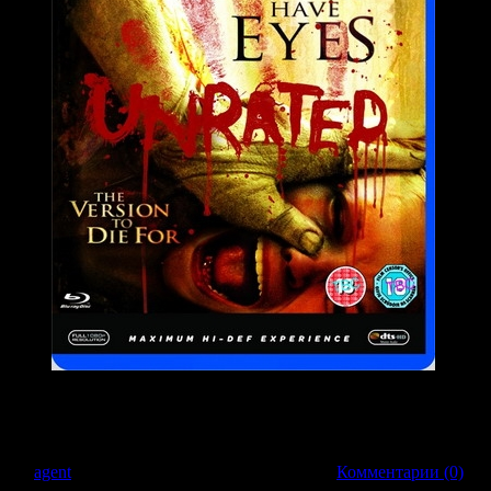
, семья Картеров и не подозревала, каким ужасом оно для них обернется. Ре
ю, которая раньше служила полигоном для ядерных испытаний. Вскоре Карте
ожадная семейка мутантов... а они сами - добыча.
авил:
agent
| Дата:
22.03.2009
| Рейтинг: 0.0/0 |
Комментарии (0)