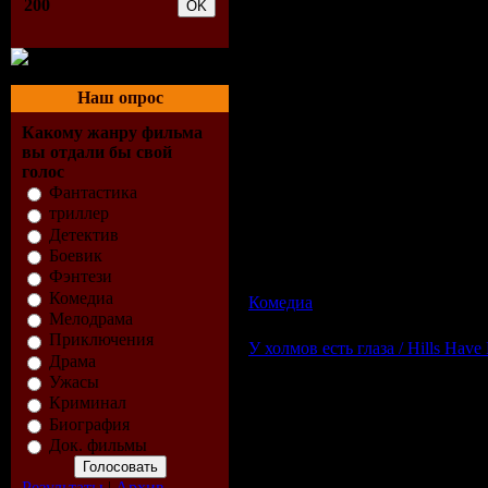
200
Наш опрос
Какому жанру фильма
вы отдали бы свой
голос
Фантастика
триллер
О фильме:
Детектив
Ройс и Декстер два бездельника, кот
Боевик
закопать ее в заброшенном театре. Н
Фэнтези
месте, где они собирались закопать тру
Комедиа
Комедиа
| Просмотров: 965 | Д
Мелодрама
Приключения
У холмов есть глаза / Hills Ha
Драма
Ужасы
Криминал
Биография
Док. фильмы
Результаты
|
Архив