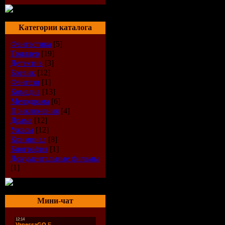
Категории каталога
Фантастика
[5]
Триллер
[19]
Детектив
[3]
Боевик
[12]
Фэнтези
[1]
Комедиа
[13]
Мелодрама
[6]
Приключения
[4]
Драма
[12]
Ужасы
[12]
Криминал
[8]
Биография
[1]
Документальные фильмы
[1]
Мини-чат
Информация о фильме
Название:
IMAX - Потерянные миры: 
Оригинальное название:
IMAX - Lost W