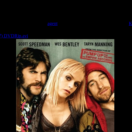
ca
мотров: 639 | Добавил:
agent
| Дата:
22.03.2009
| Рейтинг: 0.0/0 |
К
07) DVDRip.avi