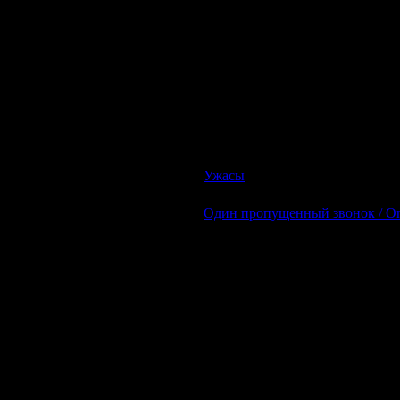
Описание:
Во время учений солдаты Национальн
там никого нет. Получив сигнал трево
терпящим бедствие. Спасатели не зн
мутанты-каннибалы…
Ужасы
| Просмотров: 650 | Доб
Один пропущенный звонок / One