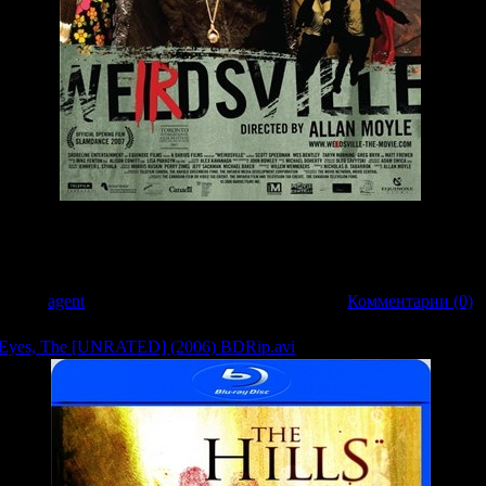
орые живут в странном маленьком городке Веирдсвилль. Когда девушка Ройса 
о, все выходит из под контроля, когда они обнаруживают сатанистов, соверш
п..
обавил:
agent
| Дата:
22.03.2009
| Рейтинг: 0.0/0 |
Комментарии (0)
ve Eyes, The [UNRATED] (2006) BDRip.avi