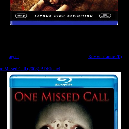
ой гвардии США делают привал на пограничной заставе в Нью-Мексико и, к 
ги, исходящий с отдаленной горной возвышенности, группа военных решает от
ают, что это местечко когда-то посетила печально известная семья Карте
авил:
agent
| Дата:
22.03.2009
| Рейтинг: 0.0/0 |
Комментарии (0)
 Missed Call (2008) BDRip.avi