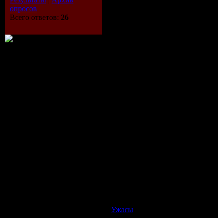
опросов
Всего ответов:
26
Описание:
Отправляясь в небольшое путешествие
они забредают в необитаемую пустын
бы пустынной территории обитает кров
Ужасы
| Просмотров: 646 | Доб