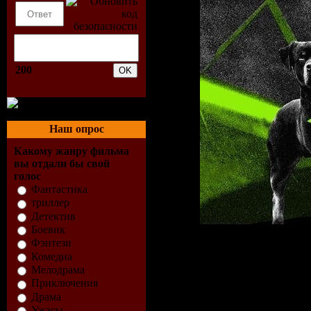
200
Наш опрос
Какому жанру фильма
вы отдали бы свой
голос
Фантастика
триллер
Детектив
Боевик
Фэнтези
Описание:
Комедиа
Мелодрама
Исполнитель:
Th
Приключения
Драма
Альбом:
Omen
Ужасы