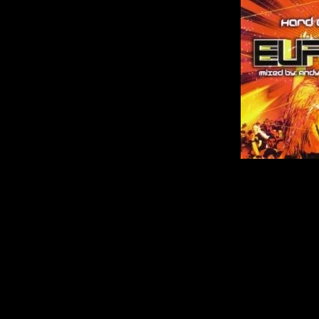
Описание:
Исполнитель:
V
Альбом:
Euphori
2009
Дата выпуска:
0
Стиль:
Hard Danc