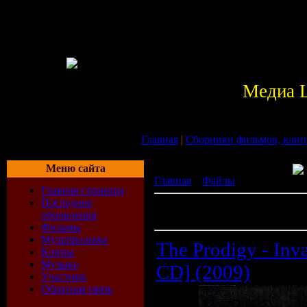
Медиа 
Главная
|
Сборники фильмов, клип
Меню сайта
Главная
»
Файлы
» Музыка
Главная страница
Последние
В разделе материалов:
112
обновления
Показано материалов:
1-10
Фильмы
Мультфильмы
The Prodigy - In
Клипы
Музыка
CD] (2009)
Участник
Обратная связь