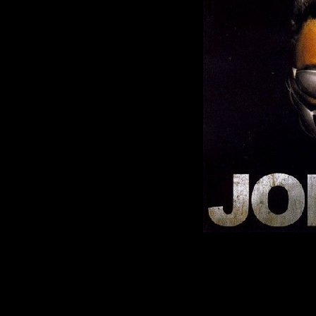
Описание:
Жанр:
Drum And 
Год выпуска дис