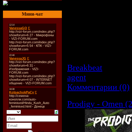
Аудио кодек:
MP
Мини-чат
Тип рипа:
tracks
Источник:
CD
Битрейт аудио:
3
Продолжительно
Размер:
105.1 M
Breakbeat
| Просм
agent
| Дата:
26.0
Комментарии (0)
Prodigy - Omen (