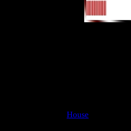
Описание:
Альбом:
Electro 
Дата:
23-02-2009
Стиль:
Progressiv
House
Количество трек
Битрейт:
320 kbp
Размер:
197mb
House
| Просмотр
| Дата:
26.03.2009