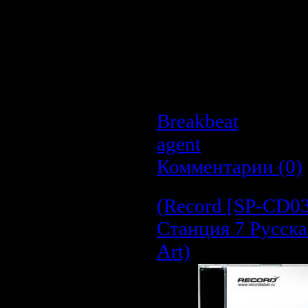
Год выхода:
200
Жанр:
Breakbeat
Длительность:
7
Качество:
320 k
Размер:
174.28 
Breakbeat
| Просм
agent
| Дата:
26.0
Комментарии (0)
(Record [SP-CD03
Станция 7 Русска
Art)