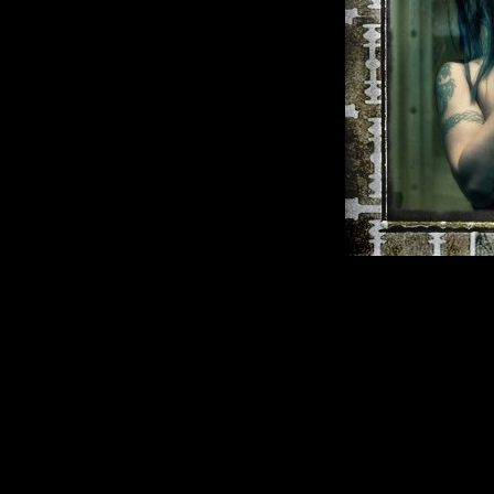
Описание:
Artist:
Madonna
Title:
Pleasure Pri
Year:
2009
Genre:
Electroni
Format:
Mp3, 320