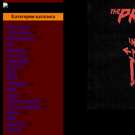
Категории каталога
Джаз, Блюз
[3]
Этническая
[4]
Классическая
[3]
Pop
[20]
New Age
[0]
Rap, RnB
[7]
Саундтрек
[6]
Шансон
[8]
Rock
[7]
Metal
[3]
Alternative
[5]
Punk
[0]
Trance
[25]
Chillout, Ambient
[1]
Techno, Hardcore
[6]
House
[10]
DnB
[3]
Описание:
Breakbeat
[3]
Другое
[0]
Год выпуска дис