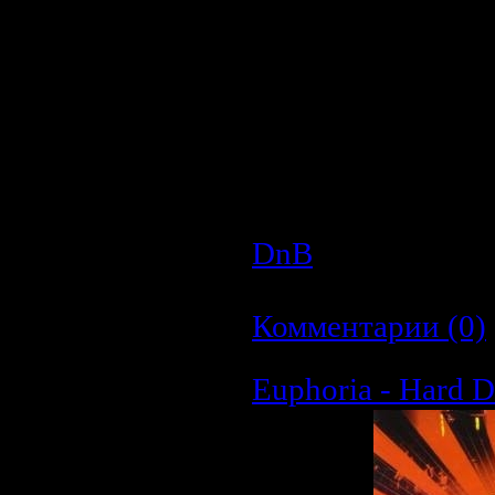
Производитель 
Аудио кодек:
MP
Тип рипа:
tracks
Битрейт аудио:
3
Продолжительно
Размер:
149,19 
DnB
| Просмотров
Дата:
26.03.2009
|
Комментарии (0)
Euphoria - Hard 