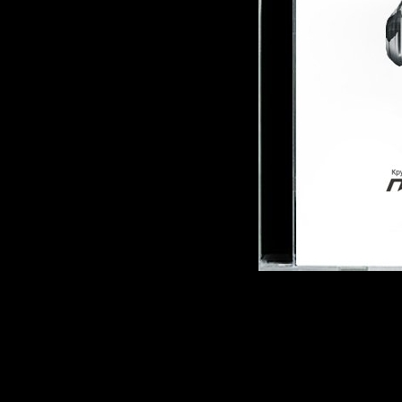
Описание:
Жанр:
DnB / Mai
Год выпуска дис