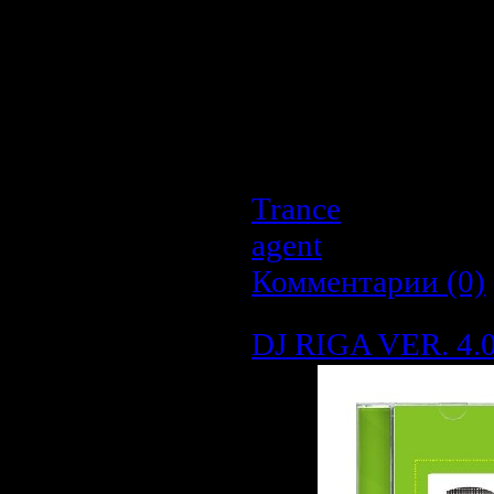
Scouse House, Har
Количество ком
Время звучания
Размер:
404 Mb
Битрейт:
VBR / 4
Trance
| Просмотр
agent
| Дата:
26.0
Комментарии (0)
DJ RIGA VER. 4.