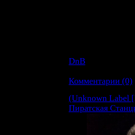
Производитель 
Аудио кодек:
MP
Тип рипа:
tracks
Битрейт аудио:
3
Продолжительно
Размер:
134.2 M
DnB
| Просмотров
Дата:
26.03.2009
|
Комментарии (0)
(Unknown Label 
Пиратская Станци