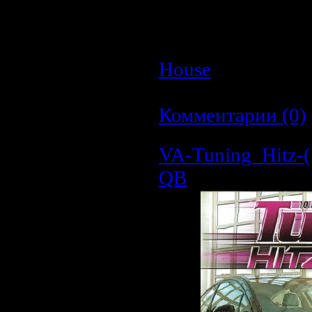
Size:
~163Mb
Lengh:
01:10:42
House
| Просмотр
| Дата:
26.03.2009
Комментарии (0)
VA-Tuning_Hitz
QB