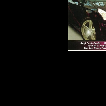
Описание:
Стиль:
House
Количество ком
Битрейт:
320 kbp
Время звучания
Размер:
109Мб