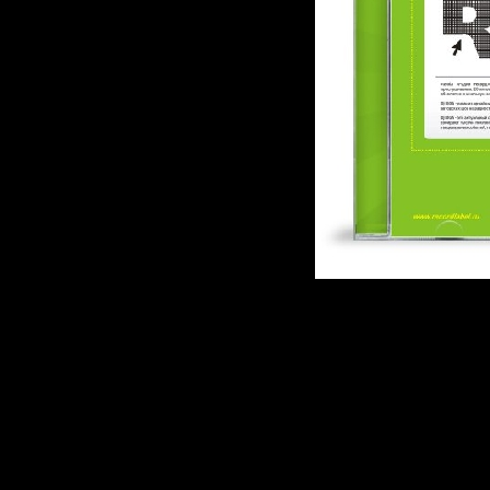
Описание:
Жанр:
House
Год выпуска ди
Производитель 
Рекорд)