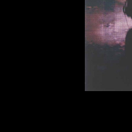
Описание:
Название:
Fatbo
Альбом:
Dance B