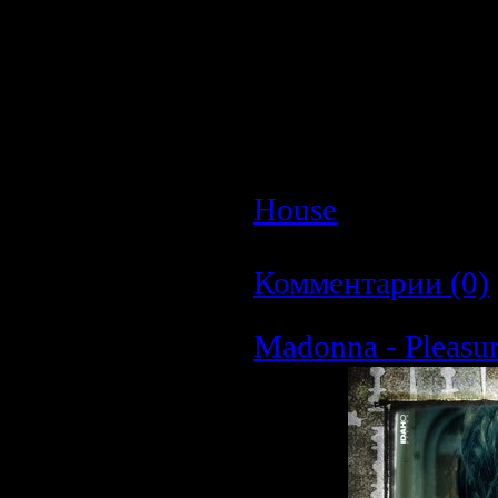
Аудио кодек:
MP
Тип рипа:
tracks
Битрейт аудио:
Продолжительн
Размер:
159.3 M
House
| Просмотр
| Дата:
26.03.2009
Комментарии (0)
Madonna - Pleasure