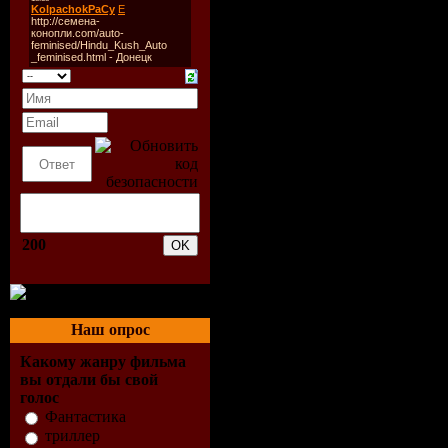
из сборника Ар
своим дедом уму
бутылку, в котор
царь подводного
бутылку они и 
случится пот
мальчишку с собо
200
хочет сделать 
женить его на 
предлагает 
Наш опрос
бессмертия и в
Какому жанру фильма
вы отдали бы свой
мальчик ничего э
голос
обхитрить царя...
Фантастика
триллер