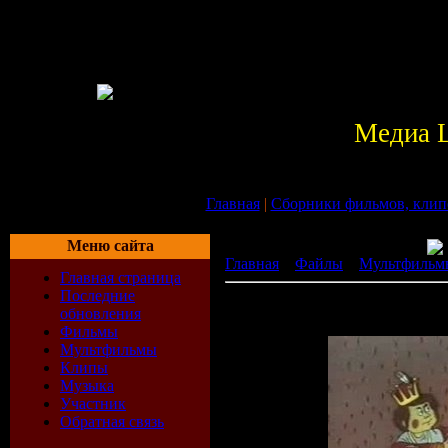
Медиа 
Главная
|
Сборники фильмов, клип
Меню сайта
Главная
»
Файлы
»
Мультфильм
Главная страница
Последние
В синем море, в белой пене
обновления
[ ]
Фильмы
Мультфильмы
Клипы
Музыка
Участник
Обратная связь