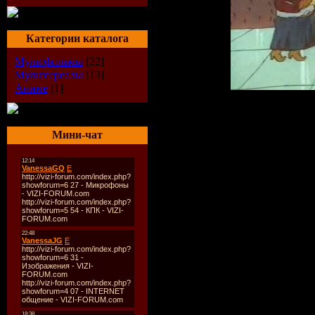
Категории каталога
Мультфильмы
[22]
Мультсереалы
[13]
Аниме
[1]
Армения, 1981
Мини-чат
Арменфильм
видео:
576x432, m
звук:
mp3,44100H
длительность:
0
Размер:
143.7 M
Описание:
Старый и очень 