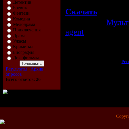
Детектив
Боевик
Скачать
Фэнтези
Комедиа
Категория:
Муль
Мелодрама
agent
Приключения
Драма
Просмотров:
652
| Рейтинг:
0.0
/
Ужасы
Криминал
Всего комментариев:
0
Биография
Добавлять комментарии могут 
Док. фильмы
[
Рег
Результаты
|
Архив
опросов
Всего ответов:
26
Copyr