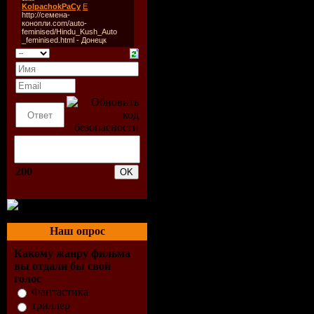
Качество изобр
Язык (Перевод):
Размер файлов:
Жанр:
Анимация
Режиссёр:
Борис
Пащенко
Описание:
200
Что такое сп
соревнования,
Наш опрос
Конечно не тол
Какому жанру фильма
весело. Сможе
вы отдали бы свой
голос
посмотрев этот с
Фантастика
триллер
1. Необыкновенн