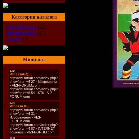
Категории каталога
Мультфильмы
[22]
Мультсереалы
[13]
Аниме
[1]
Мини-чат
Год выпуска:
19
Страна:
СССР
Продолжительно
Размер изображ