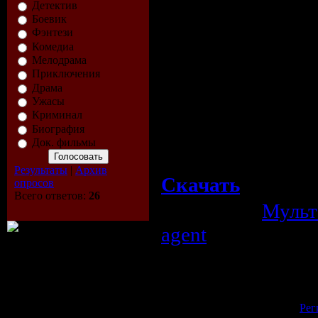
Детектив
2. Старые знаком
Боевик
Фэнтези
3. Шайбу! Шайбу
Комедиа
Мелодрама
4. Матч-реванш
Приключения
5. "Метеор" на р
Драма
Ужасы
6. Футбольные зв
Криминал
Биография
7. Талант и покл
Док. фильмы
Результаты
|
Архив
Скачать
опросов
Всего ответов:
26
Категория:
Муль
agent
Просмотров:
693
| Рейтинг:
0.0
/
Всего комментариев:
0
Добавлять комментарии могут 
[
Рег