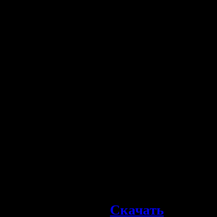
муху, которая 
привязала в дерев
ему ему поесть т
на помощь прише
8.
«Как лиса зайц
Убегая от Лис
разговор. Лиса
ничего не может 
удалось убедить 
изменить. Правд
забыл с кем имеет
Скачать