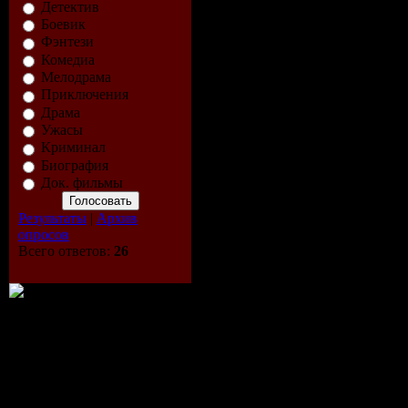
Описание:
Детектив
Боевик
В предлагаемый 
Фэнтези
Комедиа
вошли следующие
Мелодрама
Приключения
Драма
1.
«Орлиное пе
Ужасы
Криминал
которого обижа
Биография
Док. фильмы
свидетелм схватк
Восхищенный х
Результаты
|
Архив
опросов
подобрал несколь
Всего ответов:
26
с ними и часть ор
2.
«Чемпион» (
чемпионом л
возгордился эт