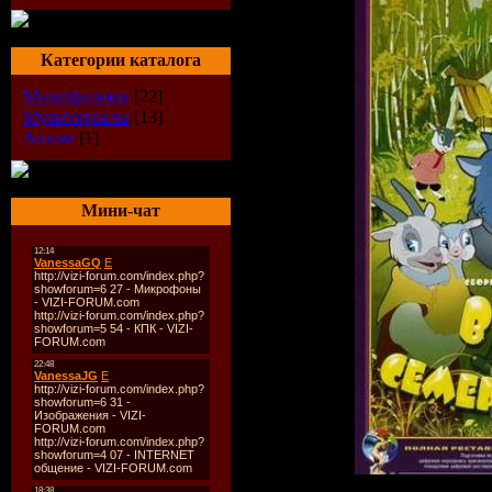
Категории каталога
Мультфильмы
[22]
Мультсереалы
[13]
Аниме
[1]
Мини-чат