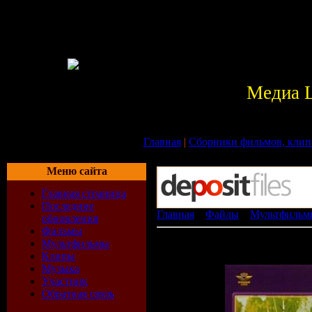
Медиа 
Главная
|
Сборники фильмов, клип
Меню сайта
Главная страница
Последние
Главная
»
Файлы
»
Мультфильм
обновления
Фильмы
Волк и семеро козлят. Сборник
Мультфильмы
[ ]
Клипы
Музыка
Участник
Обратная связь