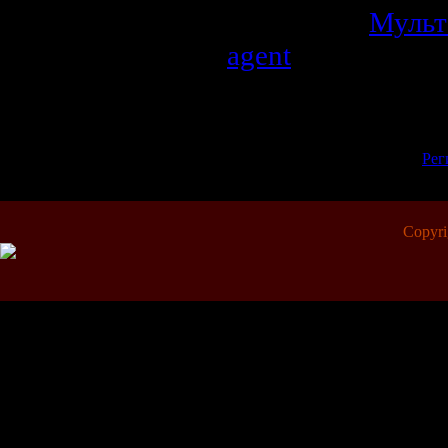
Категория:
Муль
agent
Просмотров:
1537
| Рейтинг:
0.0
Всего комментариев:
0
Добавлять комментарии могут 
[
Рег
Copyr