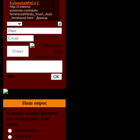
Год выпуска:
19
Страна:
СССР
Продолжительно
Размер изображ
Качество изобр
1200 Кбит/с
Язык (Перевод):
200
Размер файлов:
Жанр:
Анимаци
Режиссёр:
Д. Баб
Наш опрос
Носов, В. Бордзил
Какому жанру фильма
вы отдали бы свой
Солин
голос
Фантастика
триллер