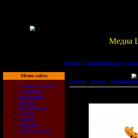
Медиа 
Главная
|
Сборники фильмов, клип
Меню сайта
Главная
»
Файлы
»
Мультфильм
Главная страница
Последние
Очень забавный Винни Пух.avi
обновления
[ ]
Фильмы
Мультфильмы
Клипы
Музыка
Участник
Обратная связь