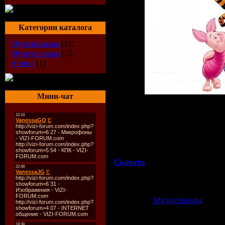
Категории каталога
Мультфильмы
[22]
Мультсереалы
[13]
Аниме
[1]
Мини-чат
Формат:
avi
Размер:
350.3 MB
Описание:
Очень забавный мультфильм для
Скачать
Категория:
Мультсереалы
| Доб
Просмотров:
579
| Рейтинг:
0.0
/
Всего комментариев:
0