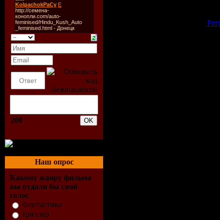
Добавлять комментарии могут 
[
Рег
200
Наш опрос
Какому жанру фильма
вы отдали бы свой
голос
Фантастика
триллер