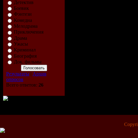
Детектив
Боевик
Фэнтези
Комедиа
Мелодрама
Приключения
Драма
Ужасы
Криминал
Биография
Док. фильмы
Результаты
|
Архив
опросов
Всего ответов:
26
Copyr