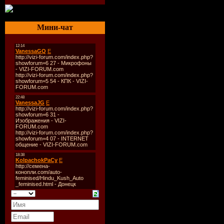
- Новость должна быть оформ
понятно как, а красиво, с вы
Мини-чат
- Название должно быть и
ничего лишнего)
- В архиве не должно быть н
никаких подписей к архиву
повторяющихся новостей
(исключением являются фи
паролей на архивы!
- Никаких адресов других сай
- Картинка должна быть залит
100 kb
- На картинке не должны прис
- Картинка ставиться по-цен
слева
- Мы работаем только с Files
только от него
- Запрещено устанавливать п
- Обязательно выберите прав
- В поле "Краткое описани
изображения.
- Не используем цвет, не мен