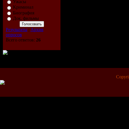
Ужасы
Криминал
Биография
Док. фильмы
Результаты
|
Архив
опросов
Всего ответов:
26
Copyr