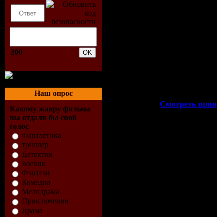
- На главную страницу буду
вышедшие. Все остальное буд
Администрация оставляет за 
какого либо предупреждения,
200
требованию перечисленному 
сайт! Спасибо за понимание
мы платим
премии
!!!!
P.S. Правила могут дополнятьс
Наш опрос
Смотреть прив
Какому жанру фильма
вы отдали бы свой
голос
Фантастика
триллер
Детектив
Боевик
Фэнтези
Комедиа
Мелодрама
Приключения
Драма