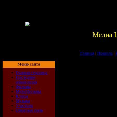
Медиа 
Главная
|
Правила
|
Меню сайта
Правила размещ
Главная страница
Вступление: перед добав
Последние
добавляют другие пользовате
обновления
Фильмы
Мультфильмы
Запрещено публиковать:
Клипы
- инструменты для взлома;
Музыка
- программы для рассылки сп
Участник
- зараженное вредоносным к
Обратная связь
- публикация Фейков;