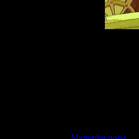
Описание:
Близятся Ол
Медвежонок Ми
олимпиады. Но «
возмущается Б
Змеем Горыныче
всячески пытаетс
попасть на ол
принимать в ней 
Мультфильмы
| П