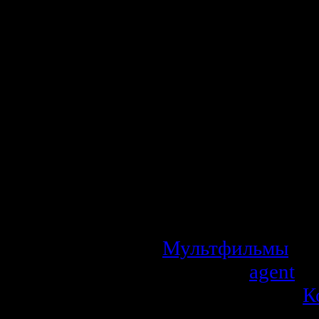
проклятие, и д
будет снято, Н
очень маленьким
улететь из дому 
гусе Мартине, та
оказался безза
количеством 
приключений п
прежде чем он сн
гномом-волшебни
Мультфильмы
| П
Добавил:
agent
| 
Рейтинг: 0.0/0 |
К