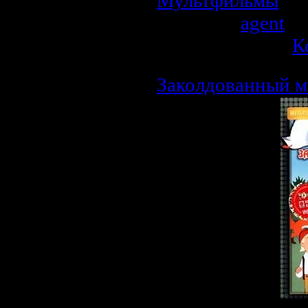
Мультфильмы
| П
Добавил:
agent
| 
Рейтинг: 0.0/0 |
К
Заколдованный м