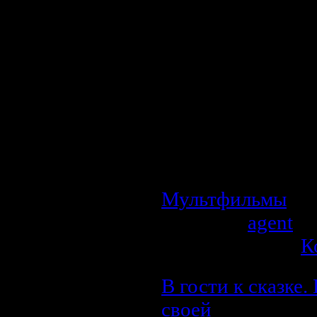
Описание:
По мотивам с
Завистливый мед
доктор Айболит
хвост. Вот толь
нового хвост
охотникам в лесу
Мультфильмы
| П
Добавил:
agent
| 
Рейтинг: 0.0/0 |
К
В гости к сказке
своей