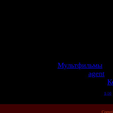
оказывается 
отпустить обр
старику должно 
обещало съесть 
приходит молод
остаться до утра..
Мультфильмы
| П
Добавил:
agent
| 
Рейтинг: 0.0/0 |
К
1-10
Copyr