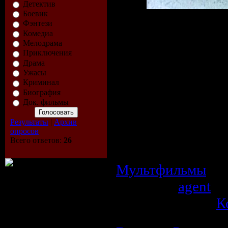
Детектив
Боевик
Фэнтези
Описание:
Комедиа
Мелодрама
Школьник-дво
Приключения
Драма
лодырь вместе с
Ужасы
в волшебную стра
Криминал
Биография
"полтора зе
Док. фильмы
несчастные п
Результаты
|
Архив
пострадавшими
опросов
Всего ответов:
26
горе-учеником ур
Мультфильмы
| П
Добавил:
agent
| 
Рейтинг: 0.0/0 |
К