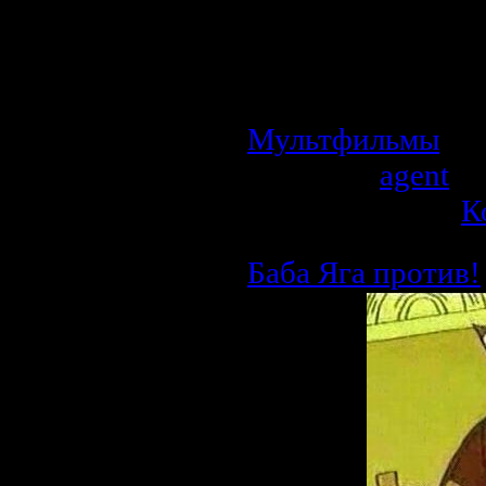
него есть...
Мультфильм расс
профессии врача-
Мультфильмы
| П
Добавил:
agent
| 
Рейтинг: 0.0/0 |
К
Баба Яга против!