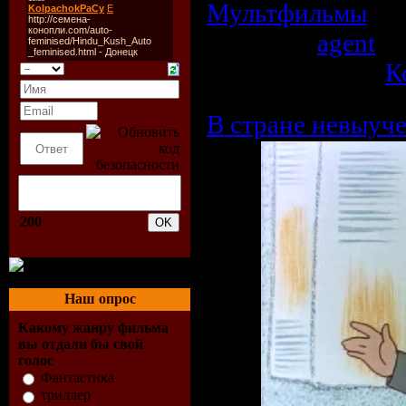
Мультфильмы
| П
Добавил:
agent
| 
Рейтинг: 0.0/0 |
К
В стране невыуч
200
Наш опрос
Какому жанру фильма
вы отдали бы свой
голос
Фантастика
триллер