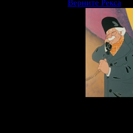
Верните Рекса
Описание:
Верный пёс ради
не побоялся пож