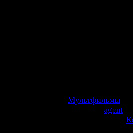
8.
Найда - 1984 Д
небыло подруг,
собаку Найду. 
умела ценить в
Саша отдала ее
Найда по своей х
все ждет когда 
Сашин дядя пере
временем он 
хозяином собаке.
Мультфильмы
| П
Добавил:
agent
| 
Рейтинг: 0.0/0 |
К