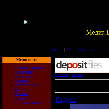
Медиа 
Главная
|
Сборники фильмов, клип
Меню сайта
Главная страница
Последние
Главная
»
Файлы
» Мультфильм
обновления
Фильмы
В разделе материалов:
36
Мультфильмы
Показано материалов:
11-20
Клипы
Музыка
Радуга
Участник
Обратная связь