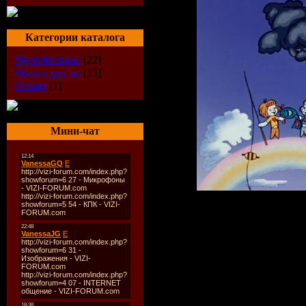
Категории каталога
Мультфильмы
[22]
Мультсереалы
[13]
Аниме
[1]
Мини-чат
Описание:
Мультфильм о то
подружиться двум
туча пыталась эт