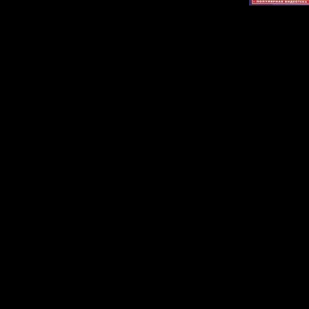
Описание:
Мультфильм 
знаменитому п
Киплинга. Чел
маленький маль
джунглях и ед
кровожадного 
спасло то, что 
стаю, где ему да
находит верных 
которые помога
по законам джун