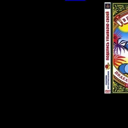
Описание:
В сборник вошли
1.
Крошка Енот 