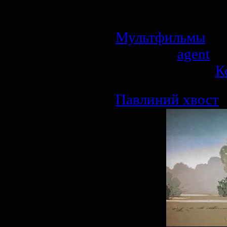
ему встретятс
невероятные и оп
Мультфильмы
| П
Добавил:
agent
| 
Рейтинг: 0.0/0 |
К
Павлиний хвост