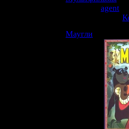
Добавил:
agent
| 
Рейтинг: 0.0/0 |
К
Маугли