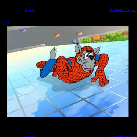
 всей семьи!!!
9 | Добавил:
agent
| Дата:
26.03.2009
| Рейтинг: 0.0/0 |
Комментарии
).avi
тфильма известной серии "Ну погоди" не оставит без настроен