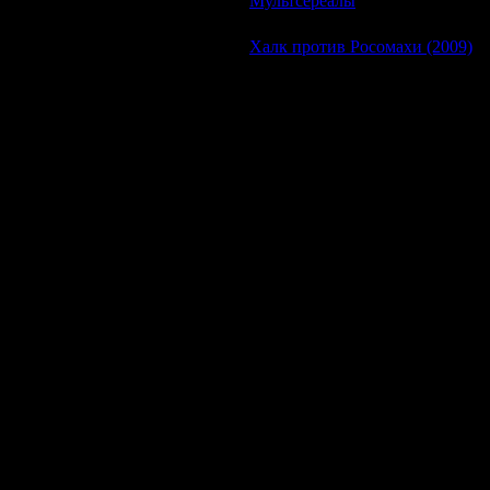
Мультсереалы
| Просмотров: 65
Халк против Росомахи (2009)