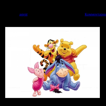
премьера 19 выпуска фильма, в постановке Алексея Котёночкина
 Филмз».
1 | Добавил:
agent
| Дата:
26.03.2009
| Рейтинг: 0.0/0 |
Комментарии