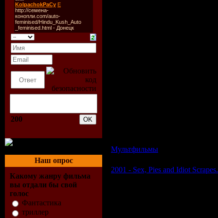
Описание:
В этот замечательный сборник
Федор. Дядя Федор очень люби
лестничной площадке котом М
200
бездомный пес Шарик... О то
фильмах.
Мультфильмы
| Просмотров: 52
Наш опрос
2001 - Sex, Pies and Idiot Scrapes
Какому жанру фильма
вы отдали бы свой
голос
Фантастика
триллер