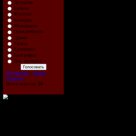
Детектив
Боевик
Фэнтези
Комедиа
Мелодрама
Приключения
Драма
Ужасы
Криминал
Биография
Док. фильмы
Результаты
|
Архив
опросов
Всего ответов:
26
Описание:
Симпсоны живут в вымышленном
плохие советы и работает инс
сохранить спокойствие в семье;
общается посредством соски.