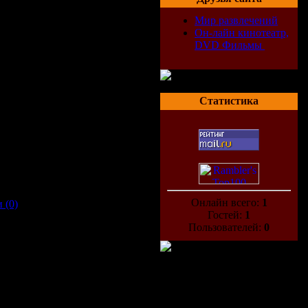
Мир развлечений
Он-лайн кинотеатр,
DVD Фильмы
Статистика
Онлайн всего:
1
 (0)
Гостей:
1
Пользователей:
0