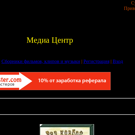
С
Прив
Медиа Центр
|
Сборники фильмов, клипов и музыки
|
Регистрация
|
Вход
ы