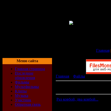
Главная
Меню сайта
Главная страница
Последние
Главная
»
Файлы
» Мультфильм
обновления
Фильмы
В разделе материалов:
36
Мультфильмы
Показано материалов:
21-30
Клипы
Музыка
Раз ковбой, два ковбой...
Участник
Обратная связь