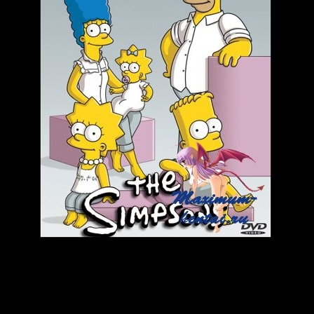
 городе Спрингфилд, со своим обществом и историей. Гомер -
пектором безопасности на атомной электростанции; Мардж - л
 Барт - 10 летний хулиган; Лиза - философский 8-летний ребено