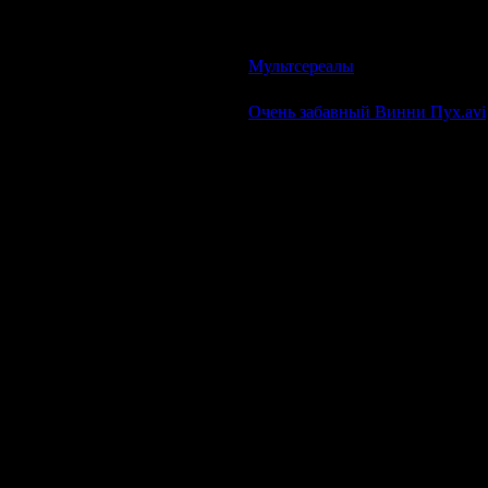
Немного о мультфильме:
В конце 2007 года состоялась 
созданого на студии «Кристмас
Мультсереалы
| Просмотров: 54
Очень забавный Винни Пух.avi
Описание: