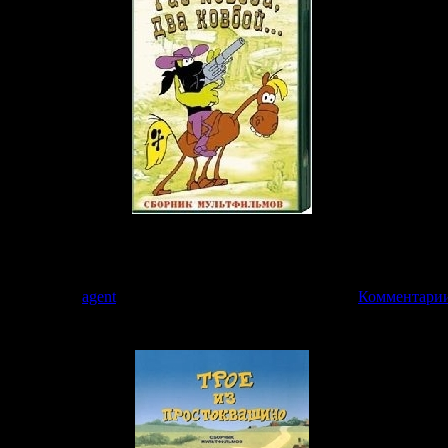
я взрослых.
шериф расправился с бандитом, ограбившим поезд с золотом.
6 | Добавил:
agent
| Дата:
27.03.2009
| Рейтинг: 0.0/0 |
Комментарии