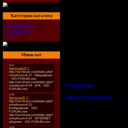
Категории каталога
Мультфильмы
[22]
Мультсереалы
[13]
Аниме
[1]
Мини-чат
Описание:
Мультипликационный фильм дл
Пародия на вестерн о том как 
Мультфильмы
| Просмотров: 54
Трое из Простоквашино