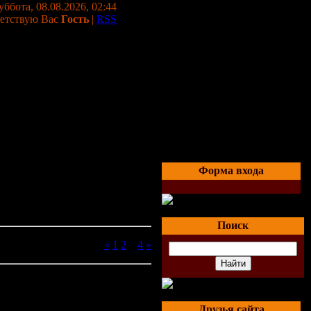
уббота, 08.08.2026, 02:44
етствую Вас
Гость
|
RSS
Форма входа
Поиск
Страницы:
«
1
2
3
4
»
Друзья сайта