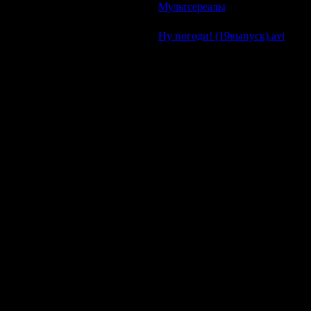
Мультсереалы
| Просмотров: 58
Ну погоди! (19выпуск).avi