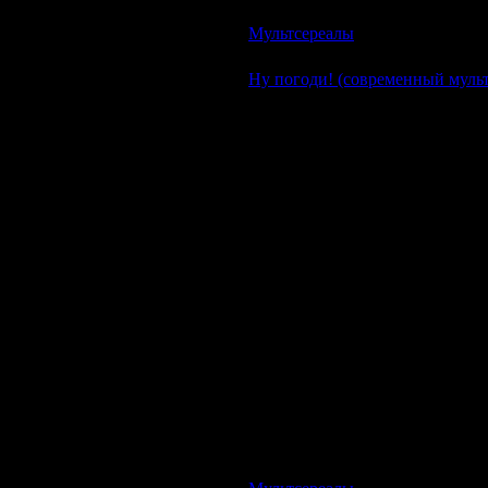
Очень забавный мультфильм для
Мультсереалы
| Просмотров: 57
Ну погоди! (современный мульт
Описание:
Новый современный выпуск муль