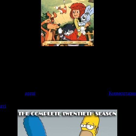
 вошли три известные мультипликационные ленты о приключени
л животных, но родители запрещали ему "их заводить". И одн
атроскиным ушел из дома и поселился в деревне Простокваш
м, что было дальше, рассказывается в предлагаемых вашему
7 | Добавил:
agent
| Дата:
27.03.2009
| Рейтинг: 0.0/0 |
Комментарии
.avi