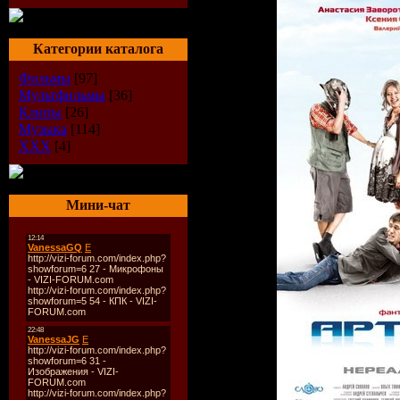
Категории каталога
Фильмы
[97]
Мультфильмы
[36]
Клипы
[26]
Музыка
[114]
XXX
[4]
Мини-чат