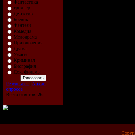
Фантастика
триллер
Детектив
Боевик
Фэнтези
Комедиа
Мелодрама
Приключения
Драма
Ужасы
Криминал
Биография
Док. фильмы
Результаты
|
Архив
опросов
Всего ответов:
26
Copyr