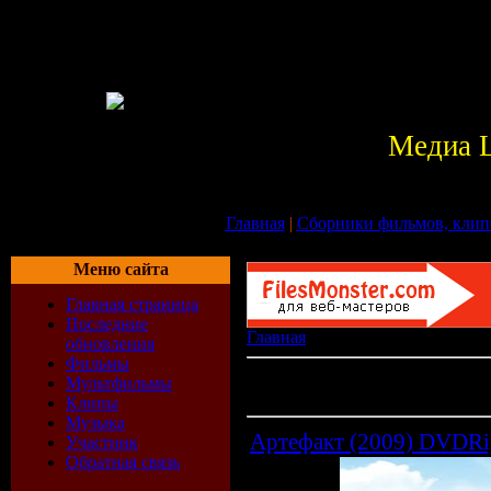
Медиа 
Главная
|
Сборники фильмов, клип
Меню сайта
Главная страница
Последние
Главная
» Файлы
обновления
Фильмы
Всего материалов в каталоге:
22
Мультфильмы
Показано материалов:
221-221
Клипы
Музыка
Артефакт (2009) DVDR
Участник
Обратная связь