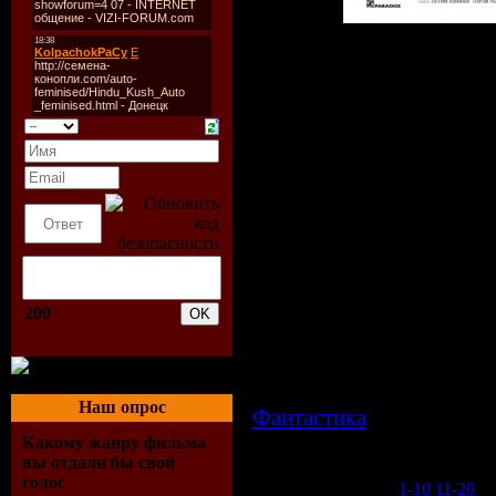
О фильме:
Двое незнакомых друг с др
путешествие из Москвы 
успешный программист, со
программы под названием 
трагедия, погибла л
фотожурналистка; эксцентри
модных изданиях. У каждог
для этого путешествия. Их
юга, от отчуждения к зар
проверку глубоко интимны
переживают неожиданные при
200
огромную страну. Все это 
Постепенно герои осознают, 
в двух пространствах: реа
реализуя желания героев, ин
Наш опрос
Фантастика
| Просмотров
20.03.2009
| Рейтинг: 5.0
Какому жанру фильма
вы отдали бы свой
голос
1-10
11-20
...