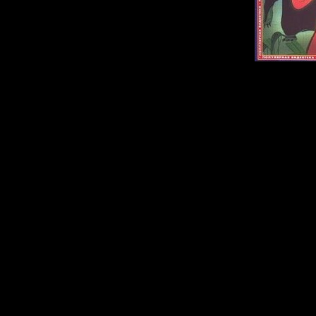
Описание:
Мультфильм 
знаменитому п
Киплинга. Чел
маленький маль
джунглях и ед
кровожадного 
спасло то, что 
стаю, где ему да
находит верных 