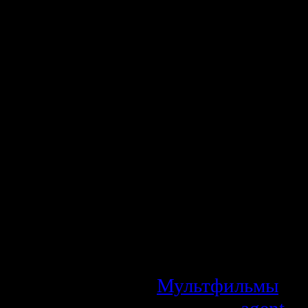
Симефиды - юн
друга. Но одна
ужасный Полиф
Галатею, котора
она из волн лазу
пленила Полифем
неистовой любов
заботиться о 
престал быть т
как-то раз он у
вместе...
Мультфильмы
| П