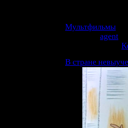
подружиться двум
туча пыталась эт
Мультфильмы
| П
Добавил:
agent
| 
Рейтинг: 0.0/0 |
К
В стране невыуч