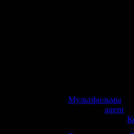
девочку, котора
щенка. Но, как э
не разрешает 
строгая и занят
хочет иметь соба
со своей вязаной
будто это щено
превращается 
Увидев это, ее м
своей дочери нас
Мультфильмы
| П
Добавил:
agent
| 
Рейтинг: 0.0/0 |
К