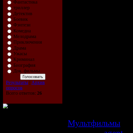
Фантастика
за Золотым Руном
триллер
4.
Персей - отва
Детектив
Боевик
ужасной Медузы 
Фэнтези
Комедиа
взглядом обращае
Мелодрама
Герою пришлось с
Приключения
Драма
на ее отражение н
Ужасы
Криминал
5.
Геракл у Адмета
Биография
Док. фильмы
схватился со Сме
душу, которую д
Результаты
|
Архив
опросов
преисподнюю. Эт
Всего ответов:
26
царицы Алкестид
царя Адмета.
Мультфильмы
| П
Добавил:
agent
| 