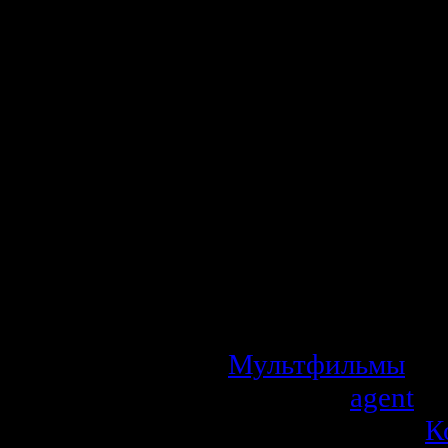
закрыт царь под
Открыв бутылку 
что случится 
мальчишку с собо
хочет сделать 
женить его на 
предлагает 
бессмертия и в
мальчик ничего э
обхитрить царя...
Мультфильмы
| П
Добавил:
agent
| 
Рейтинг: 0.0/0 |
К