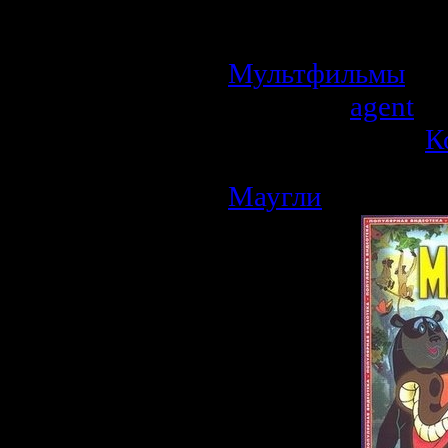
попасть на ол
принимать в ней 
Мультфильмы
| П
Добавил:
agent
| 
Рейтинг: 0.0/0 |
К
Маугли