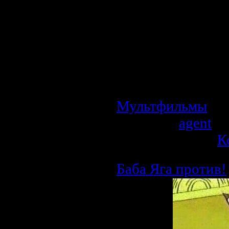
Описание:
Верный пёс ради
не побоялся пож
него есть...
Мультфильм расс
профессии врача-
Мультфильмы
| П
Добавил:
agent
| 
Рейтинг: 0.0/0 |
К
Баба Яга против!