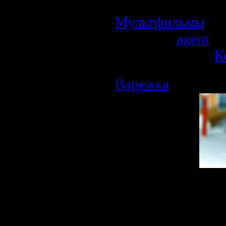
7. Талант и покл
Мультфильмы
| П
Добавил:
agent
| 
Рейтинг: 0.0/0 |
К
Варежка
Описание:
Простой и наи