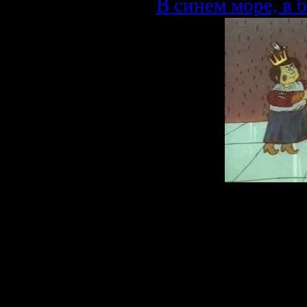
В синем море, в 
Описание:
Старый и очень 
из сборника Ар
своим дедом уму
бутылку, в ко