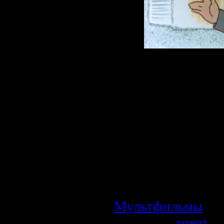
Описание:
Школьник-дво
лодырь вместе с
в волшебную стра
"полтора зе
несчастные п
пострадавшими
горе-учеником ур
Мультфильмы
| П
Добавил:
agent
| 