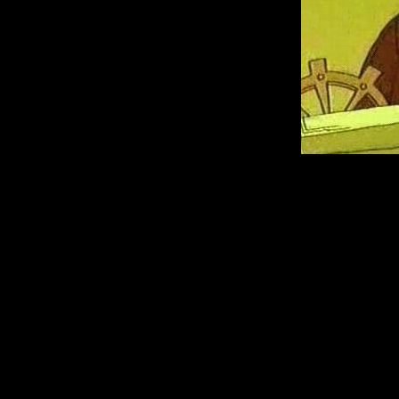
Описание:
Близятся Ол
Медвежонок Ми
олимпиады. Но «
возмущается Б
Змеем Горыныче
всячески пытаетс