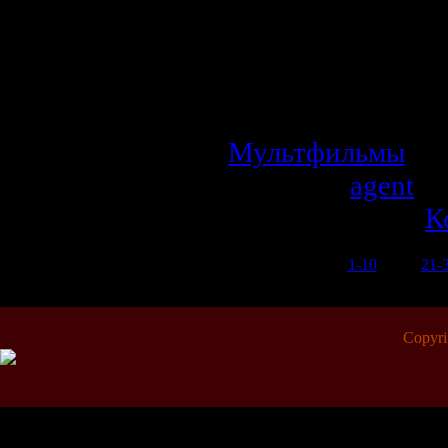
которые помога
по законам джун
ему встретятс
невероятные и оп
Мультфильмы
| П
Добавил:
agent
| 
Рейтинг: 0.0/0 |
К
1-10
11-20
21-
Copyr