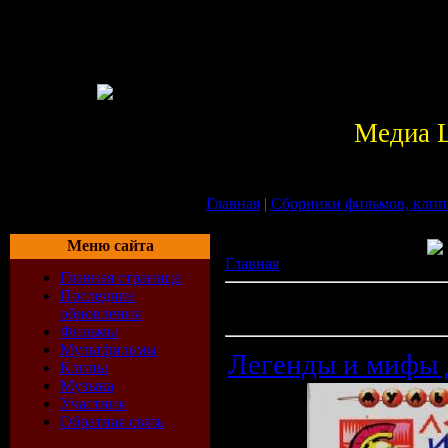
Медиа 
Главная
|
Сборники фильмов, клип
Меню сайта
Главная
» Файлы
Главная страница
Последние
Всего материалов в каталоге:
22
обновления
Показано материалов:
11-20
Фильмы
Мультфильмы
Легенды и мифы 
Клипы
Музыка
Участник
Обратная связь