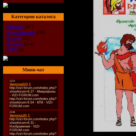
Категории каталога
Фильмы
[97]
Мультфильмы
[36]
Клипы
[26]
Музыка
[114]
XXX
[4]
Мини-чат