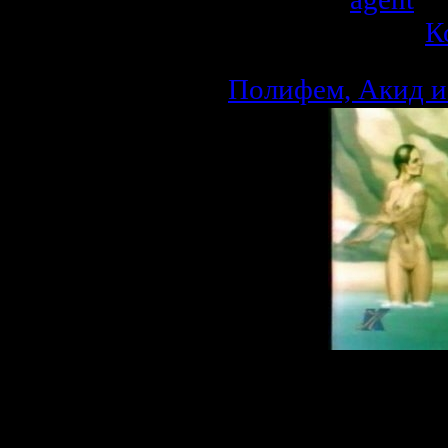
Рейтинг: 5.0/1 |
К
Полифем, Акид и
Описание:
Прекрасная не