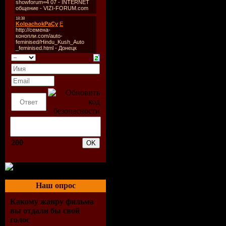
Описание:
Замечательный с
легенд и мифов Д
который вошли 5
1.
Прометей - из-
людям, он был го
страдания, но дал
необходимо им...
200
2.
Возвращение с
получеловека-пол
возвращении на 
Наш опрос
3.
Аргонавты. Лу
Какому жанру фильма
вы отдали бы свой
предводительств
голос