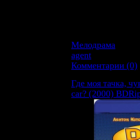
мечтающего обратит
добывания нефти
неожиданно появл
королевы и хочет р
Как ей поступить?..
Мелодрама
| Про
agent
| Дата:
22.0
Комментарии (0)
Где моя тачка, чу
car? (2000) BDRip