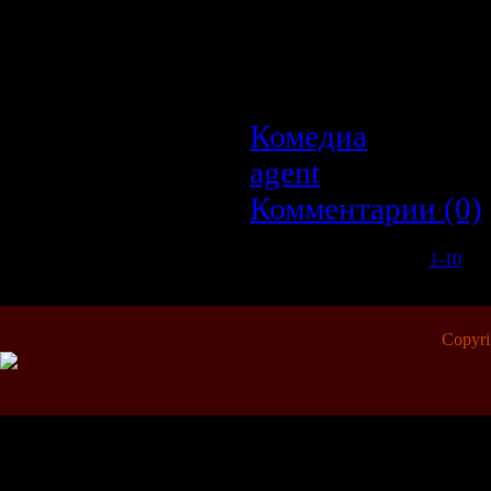
работает Зак. По
понимают, что он
сильные чувства дру
могли представить.
Комедиа
| Просмо
agent
| Дата:
22.0
Комментарии (0)
1-10
11-
Copyr