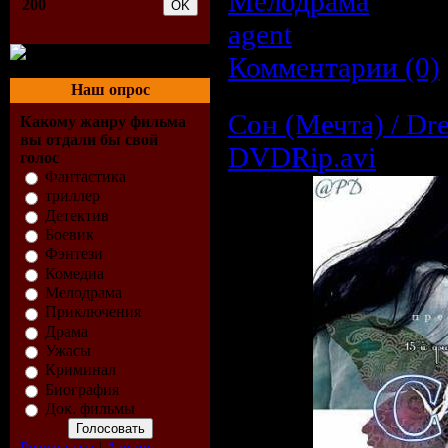
Мелодрама
| Про
200
agent
| Дата:
22.0
Комментарии (0)
Наш опрос
Сон (Мечта) / Dr
Какому жанру фильма
вы отдали бы свой
DVDRip.avi
голос
Фантастика
триллер
Детектив
Боевик
Фэнтези
Комедиа
Мелодрама
Приключения
Драма
Ужасы
Криминал
Биография
Док. фильмы
Результаты
|
Архив