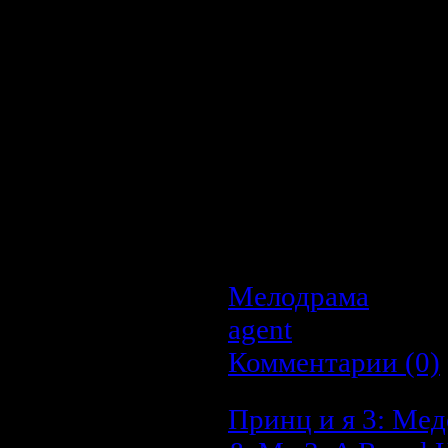
друг другу. Единст
голову - это постар
увидел во сне что
пережила эту ситу
Психолог советует
чтобы стать, нако
долгое отсутствие
сводить с ума девуш
сделать шаг навстречу
Мелодрама
| Про
agent
| Дата:
22.0
Комментарии (0)
Принц и я 3: Мед