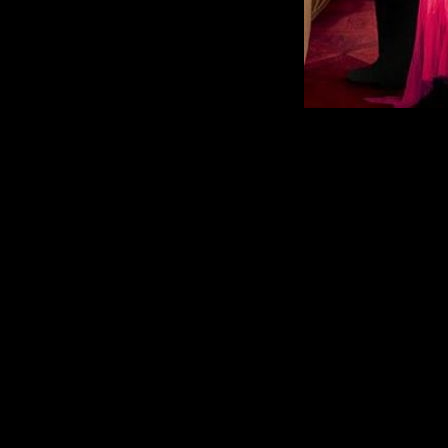
О фильме:
Молодожены Пейдж
Дании, желая отдохн
царских хлопот, от
романтический 
многовековых замк
серебристым снего
объятиях королевска
событий. Лес, в к
было провести нез
оказался под набл