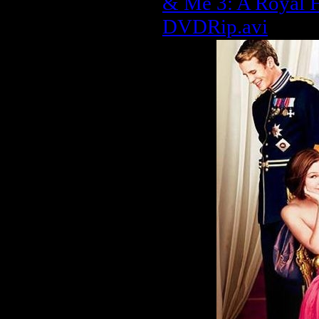
& Me 3: A Royal
DVDRip.avi