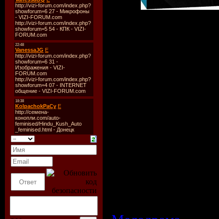
Описание:
Жизнь Эдриэн Уиллис
Она приезжает в к
Роданта в Северной 
в гостинице друга на
найти спокойствие, 
конфликтах, к
своенравный муж, п
нему, и дочь, об
поступок. В Рода
мужчиной по имени 
гостем гостиницы. 
время уик-энда, кот
оставшуюся жизнь.