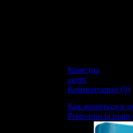
спецэффектов Кэ
фантастические трюк
- буквально. Чел
отваливается. Его л
не признает грав
латиноамерикан
полицейских пист
мирового мюзикла.
Комедиа
| Просмо
agent
| Дата:
22.0
Комментарии (0)
Как жениться и о
Prête-moi ta main