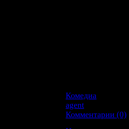
никудышный. Н
возлюбленная, а п
сыпет остротами. М
пятиклассника Ронн
вышел бы прок, н
любителем венеци
алкоголя. За нов
присматривает руков
тюрьмой не понаслы
Парням остается одн
даже распоследние
детей. Надо лишь им 
Комедиа
| Просмо
agent
| Дата:
22.0
Комментарии (0)