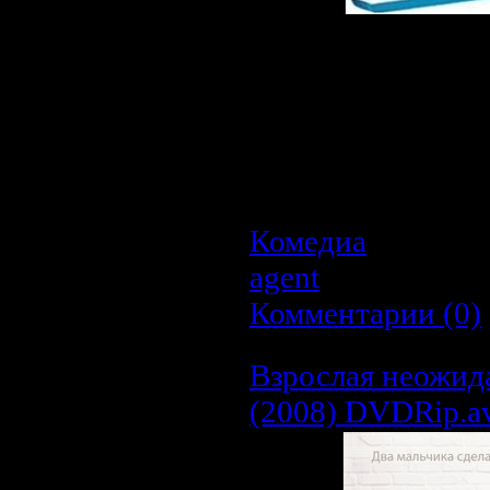
Описание:
Жизнь легка для
Жюльена, взлеле
сестрами. Его сча
жизнь, если бы его 
И тогда хитрый Жюл
Комедиа
| Просмо
agent
| Дата:
22.0
Комментарии (0)
Взрослая неожида
(2008) DVDRip.a