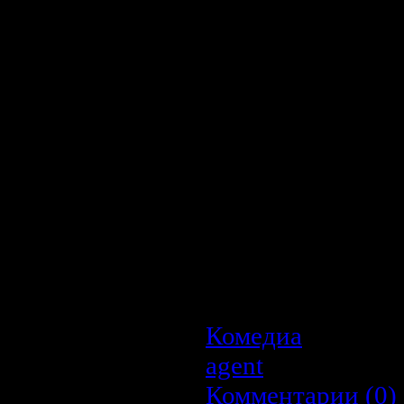
просто великолепно.
не могут вспомнить, 
оставили машину. Е
знают — в холодил
пудинга, а их подру
они забыли о годовщ
отношения с ними, д
подготовленные как 
не легко - они на
решают вернуться и
вчера? — возможно, 
машине. И это пут
жизнь.
Комедиа
| Просмо
agent
| Дата:
22.0
Комментарии (0)