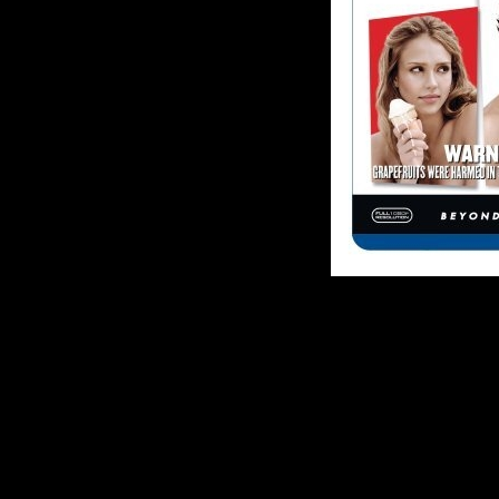
Описание:
Довольный жиз
обнаруживает уди
девушка после вс
следующий день н
спутника жизни.