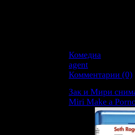
устраивает така
понимаешь, обязат
Разумеется, ситуаци
находит свою полови
Комедиа
| Просмо
agent
| Дата:
22.0
Комментарии (0)
Зак и Мири снима
Miri Make a Porn