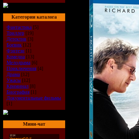
Категории каталога
Фантастика
[5]
Триллер
[19]
Детектив
[3]
Боевик
[12]
Фэнтези
[1]
Комедиа
[13]
Мелодрама
[6]
Приключения
[4]
Драма
[12]
Ужасы
[12]
Криминал
[8]
Биография
[1]
Документальные фильмы
[1]
Мини-чат