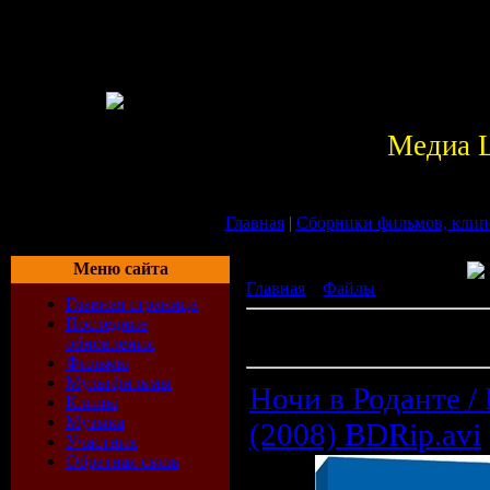
Медиа 
Главная
|
Сборники фильмов, клип
Меню сайта
Главная
»
Файлы
» Фильмы
Главная страница
Последние
В разделе материалов:
44
обновления
Показано материалов:
11-20
Фильмы
Мультфильмы
Ночи в Роданте / 
Клипы
Музыка
(2008) BDRip.avi
Участник
Обратная связь