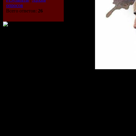
опросов
Всего ответов:
26
О фильме:
Молодой человек о
ему начали снится
реалистичные сны.
встречает девушку, 
находясь в состоя
этим явлением, мол