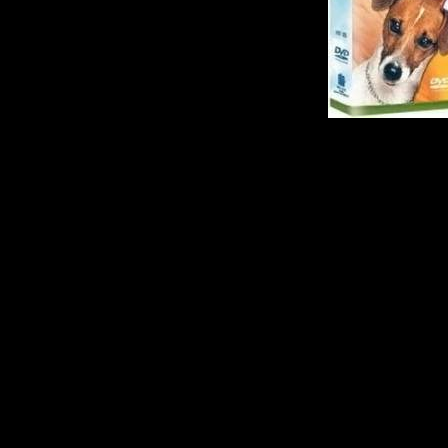
Описание:
Неподражаемый с
вновь не дает на
эксцентрик Джи
фантастической ко
служащего, жизнь к
находит старин
магической силой. О
обличия и лики пок
нарываясь на непри
помощью пораз