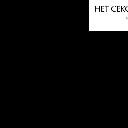
О фильме:
У богатого бизнесме
успешный бизнес, п
очаровательная 1
квартира и доро
Ришаром. Но богатые
правда: вот уже нес
спят в разных спаль
себя очень одиноки
советом к своему шо
все гладко в жизн