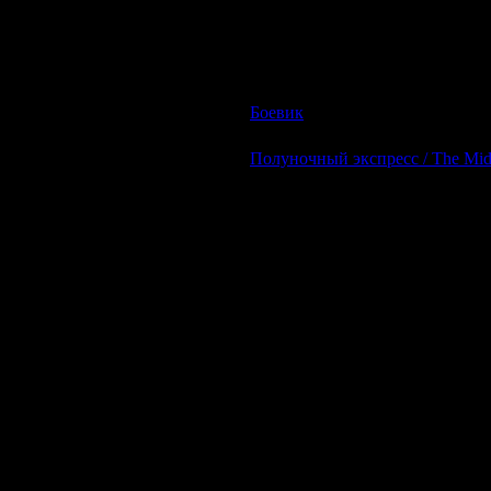
О фильме:
Русский бандит проворачивает хитрую
кто угодно. Естественно, вся органи
друга.
Боевик
| Просмотров: 909 | Доб
Полуночный экспресс / The Midni