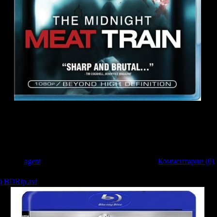
оники Леон Кауфман получает выгодное предложение показать публике с
лжен отразить «все экстремальное и темное», что есть в городе. В поиск
ства молодой девушки в подземке. Понимая, что его фотографии могут помоч
скором времени узнает, что его собственная девушка Мая тоже похищена. Т
одземке и успеть спасти свою девушку, пока не поздно…
обавил:
agent
| Дата:
20.03.2009
| Рейтинг: 0.0/0 |
Комментарии (0)
) BDRip.avi