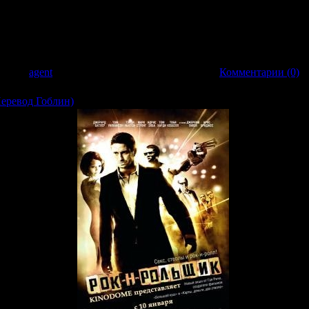
ным японским комиксам. Фильм про дрифтинг, который зародился в горах ази
бодное от учебы время работая на заправке и развозя творог на старой от
га Банта - бывший автогонщик, а старая Тойота - навороченная гоночная тач
бен сделать любого на популярных подпольных гонках, которые привлекают
 концов, там появляется Рёсуке, японский уличный гонщик № 1. Он серьезн
бавил:
agent
| Дата:
20.03.2009
| Рейтинг: 0.0/0 |
Комментарии (0)
Перевод Гоблин)