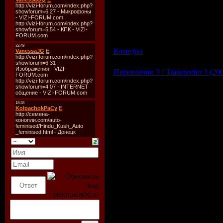
О фильме:
Ройс и Декстер два бездельника, кот
закопать ее в заброшенном театре. Н
месте, где они собирались закопать тру
Комедиа
| Просмотров: 965 | Д
Перевозчик 3 / Transporter 3 (20