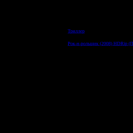
Гонконгский экшн, снятый по популяр
летний парень, который проводит сво
оказывается что отец Такуми, пьянчу
гонщика и на такой машине он спосо
желающих бросить ему вызов. В конце
выиграть у Такуми любой ценой!
Триллер
| Просмотров: 885 | До
Рок-н-рольщик (2008) HDRip (