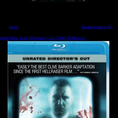
 земельную сделку, оставляя буквально на поверхности миллионы долларов, к
зованная преступность Лондона незамедлительно начинает гоняться за этими
авил:
agent
| Дата:
20.03.2009
| Рейтинг: 0.0/0 |
Комментарии (0)
ght Meat Train (Directors Cut) (2008) BDRip.avi