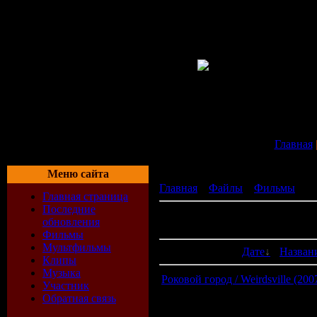
Главная
Меню сайта
Главная
»
Файлы
»
Фильмы
» К
Главная страница
Последние
В категории материалов:
8
обновления
Показано материалов:
1-8
Фильмы
Мультфильмы
Сортировать по:
Дате
·
Назван
Клипы
Музыка
Роковой город / Weirdsville (20
Участник
Обратная связь