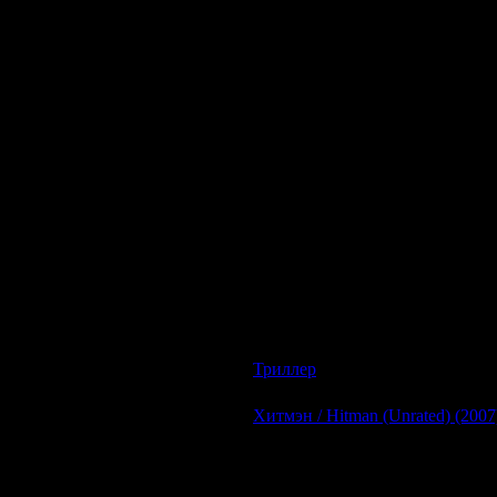
Описание:
Молодой фотограф криминальной хр
галереи. В своих фотографиях он до
становится свидетелем ужасного убий
больше вовлекается в это дело и в 
разгадать тайну жестоких убийств в п
Триллер
| Просмотров: 1017 | Д
Хитмэн / Hitman (Unrated) (2007