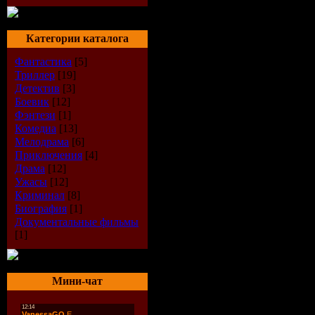
Категории каталога
Фантастика
[5]
Триллер
[19]
Детектив
[3]
Боевик
[12]
Фэнтези
[1]
Комедиа
[13]
Мелодрама
[6]
Приключения
[4]
Драма
[12]
Ужасы
[12]
Криминал
[8]
Биография
[1]
Документальные фильмы
[1]
Мини-чат