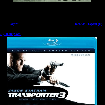
орые живут в странном маленьком городке Веирдсвилль. Когда девушка Ройса 
о, все выходит из под контроля, когда они обнаруживают сатанистов, соверш
п..
обавил:
agent
| Дата:
22.03.2009
| Рейтинг: 0.0/0 |
Комментарии (0)
08) BDRip.avi