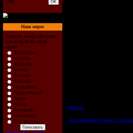
200
Наш опрос
Какому жанру фильма
вы отдали бы свой
голос
Фантастика
триллер
Детектив
Описание:
Боевик
После своих последних приключений 
Фэнтези
Ривьере. Но его планам не суждено бы
Комедиа
корпорации «Ecocorp», занимающейся
Мелодрама
среды Леонида Фазилева — чтобы путе
Приключения
Теперь задача героя — доставить В
электронные браслеты, которые могут
Драма
придется столкнуться с новыми опасно
Ужасы
Триллер
| Просмотров: 965 | До
Криминал
Биография
Экстремальные гонки / Tau man ji
Док. фильмы
Результаты
|
Архив