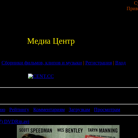
С
Прив
Медиа Центр
|
Сборники фильмов, клипов и музыки
|
Регистрация
|
Вход
риминал
ию
·
Рейтингу
·
Комментариям
·
Загрузкам
·
Просмотрам
07) DVDRip.avi