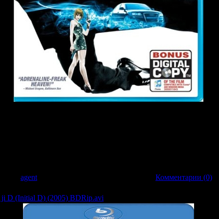
в Майами, Фрэнк Мартин решил поменять работу «перевозчика» на спокойную
ло сбыться, когда к нему обратился бывший солдат из отряда «Дельта» Йонас 
 переработкой и утилизацией отходов, похищена Валентина — дочь украинс
м вымогательства получить официальное разрешение для утилизации ядовиты
алентину через Европу в Одессу. Чтобы обеспечить выполнение задания, 
 взорваться, если их обладатели удаляются на 20 метров от автомобиля. В
стями, которые связаны не только с его заказом…
бавил:
agent
| Дата:
20.03.2009
| Рейтинг: 0.0/0 |
Комментарии (0)
 D (Initial D) (2005) BDRip.avi