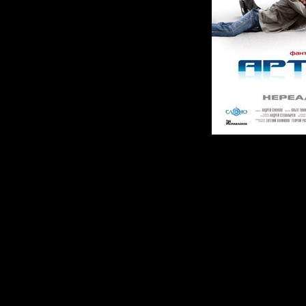
О фильме:
Двое незнакомы
отправляются в с
Москвы к морю на
успешный программи
бестселлера — п
«Артефакт». Но жиз
погибла любимая