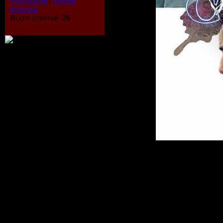
опросов
Всего ответов:
26
О фильме:
Молодой человек о
ему начали снится
реалистичные сны.
встречает девушку, 