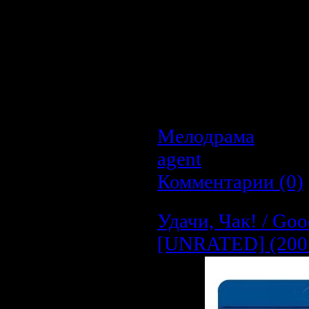
было провести нез
оказался под набл
мечтающего обратит
добывания нефти
неожиданно появл
королевы и хочет р
Как ей поступить?..
Мелодрама
| Про
agent
| Дата:
22.0
Комментарии (0)
Удачи, Чак! / Go
[UNRATED] (2007