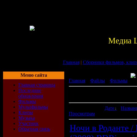
Медиа 
Главная
|
Сборники фильмов, клип
Меню сайта
Главная
»
Файлы
»
Фильмы
» М
Главная страница
Последние
В категории материалов:
6
обновления
Показано материалов:
1-6
Фильмы
Мультфильмы
Сортировать по:
Дате
·
Назван
Клипы
Просмотрам
Музыка
Участник
Ночи в Роданте / 
Обратная связь