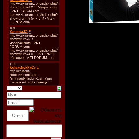
Описание:
Жизнь Эдриэн Уиллис
Она приезжает в к
Роданта в Северной 
в гостинице друга на
найти спокойствие, 
конфликтах, к
своенравный муж, п
нему, и дочь, об
поступок. В Рода
мужчиной по имени 
гостем гостиницы. 
время уик-энда, кот