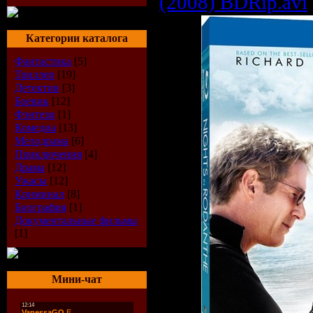
(2008) BDRip.avi
Категории каталога
Фантастика
[5]
Триллер
[19]
Детектив
[3]
Боевик
[12]
Фэнтези
[1]
Комедиа
[13]
Мелодрама
[6]
Приключения
[4]
Драма
[12]
Ужасы
[12]
Криминал
[8]
Биография
[1]
Документальные фильмы
[1]
Мини-чат