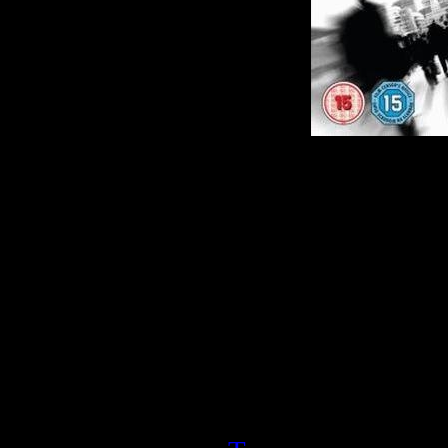
О фильме:
В жизни молодой же
после того, как в р
акта на футбольно
маленький сын. Усу
факт, что у нее 
журналистом Дж
погибшего мужа, 
борьбе с террори
героине нежные чувс