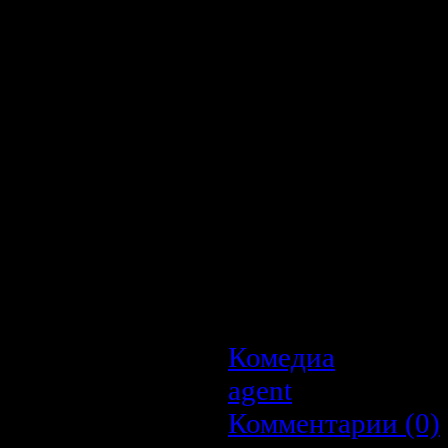
Описание:
Довольный жиз
обнаруживает уди
девушка после вс
следующий день н
спутника жизни.
устраивает така
понимаешь, обязат
Разумеется, ситуаци
находит свою полови
Комедиа
| Просмо
agent
| Дата:
22.0
Комментарии (0)