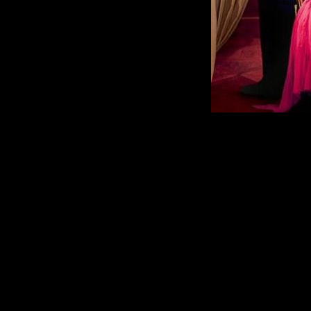
О фильме:
Молодожены Пейдж
Дании, желая отдохн
царских хлопот, от
романтический 
многовековых замк
серебристым снего
объятиях королевска
событий. Лес, в к