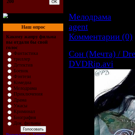
200
оставшуюся жизнь.
Мелодрама
| Про
agent
| Дата:
22.0
Наш опрос
Комментарии (0)
Какому жанру фильма
вы отдали бы свой
голос
Сон (Мечта) / Dr
Фантастика
триллер
DVDRip.avi
Детектив
Боевик
Фэнтези
Комедиа
Мелодрама
Приключения
Драма
Ужасы
Криминал
Биография
Док. фильмы
Результаты
|
Архив