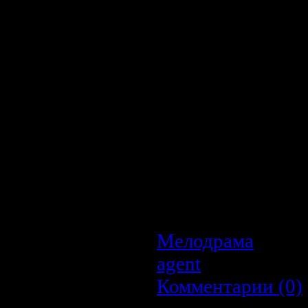
находясь в состоя
этим явлением, мол
друг другу. Единст
голову - это постар
увидел во сне что
пережила эту ситу
Психолог советует
чтобы стать, нако
долгое отсутствие
сводить с ума девуш
сделать шаг навстречу
Мелодрама
| Про
agent
| Дата:
22.0
Комментарии (0)