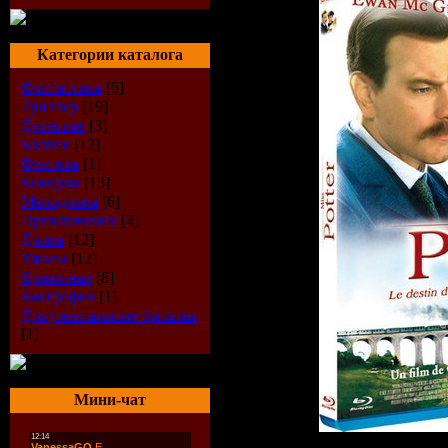
Категории каталога
Фантастика
[5]
Триллер
[19]
Детектив
[3]
Боевик
[12]
Фэнтези
[1]
Комедиа
[13]
Мелодрама
[6]
Приключения
[4]
Драма
[12]
Ужасы
[12]
Криминал
[8]
Биография
[1]
Документальные фильмы
[1]
Мини-чат