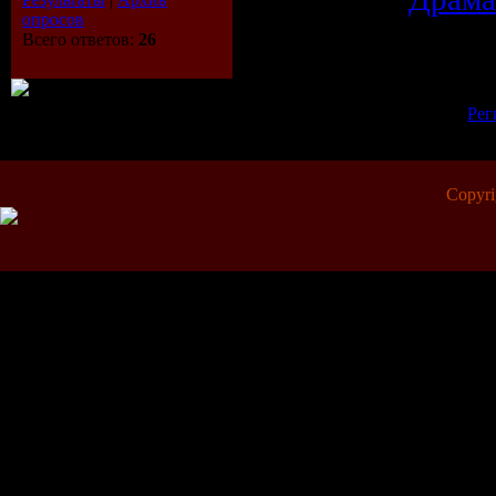
опросов
Просмотров:
852
| Рейтинг:
0.0
/
Всего ответов:
26
Всего комментариев:
0
Добавлять комментарии могут 
[
Рег
Copyr