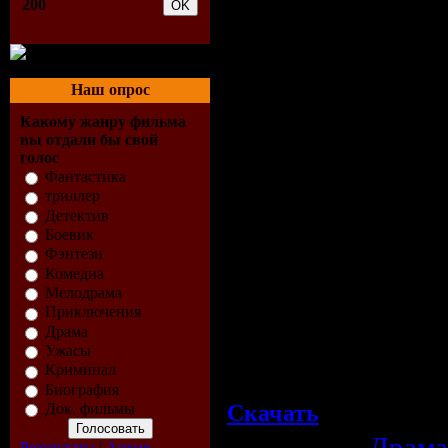
нежелании покорятьс
200
викторианской Анг
Продолжительность
Наш опрос
Перевод:
Дублирован
Какому жанру фильма
вы отдали бы свой
голос
Файл:
Фантастика
Размер:
1.46 GB
триллер
Детектив
Качество:
BDRip
Боевик
Формат:
AVI
Фэнтези
Комедиа
Видео:
720x304 (2.37:
Мелодрама
~1893 kbps avg, 0.35 b
Приключения
Аудио:
48 kHz, AC3 Do
Драма
Ужасы
LFE ch, ~448.00 kbps
Криминал
Биография
Скачать
Док. фильмы
Категория:
Драма
Результаты
|
Архив