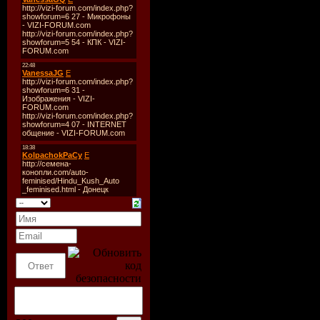
Описание:
Информация о филь
Название:
Мисс Пот
Оригинальное назв
Год:
2006
Жанр:
драма, биогр
Режиссер:
Крис Нун
В ролях:
Рене Зеллв
Уотсон, Барбара Фли
Гиббс, Ллойд Оуэн, 
Филлида Ло
Описание:
Фильм рассказывает 
писательницы Беатрис