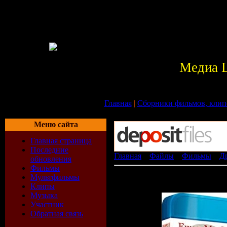
Медиа 
Главная
|
Сборники фильмов, клип
Меню сайта
Главная страница
Последние
Главная
»
Файлы
»
Фильмы
»
Д
обновления
Фильмы
Мисс Поттер / Miss Potter (2006)
Мультфильмы
[ ]
Клипы
Музыка
Участник
Обратная связь