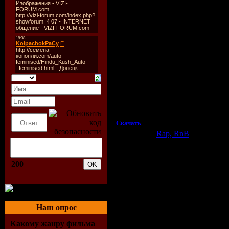
09 - Noize MC - На работе платят Бабл
10 - Noize MC - Мерин.mp3
11 - Noize MC - Кури Бамбук.mp3
12 - Noize MC - Палево.mp3
13 - Noize MC - Выдыхай.mp3
14 - Noize MC - Накосячу.mp3
15 - Noize MC - Это был Дождь.mp3
16 - Noize MC - Это последняя Песня.
Качество:
TVRip
Видео кодек:
Windows Media
Аудио кодек:
Windows Media
Видео:
Windows Media Video 9 320x24
Аудио:
Windows Media Audio 48000Hz 
Скачать
Категория:
Rap, RnB
| Добавил:
Просмотров:
788
| Рейтинг:
0.0
/
Всего комментариев:
0
200
Доба
Наш опрос
Какому жанру фильма