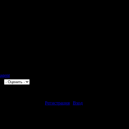
о.mp3
mp3
0 25.00fps 640Kbps
stereo 128Kbps
agent
0
|
влять комментарии могут только зарегистрированные пользоват
[
Регистрация
|
Вход
]