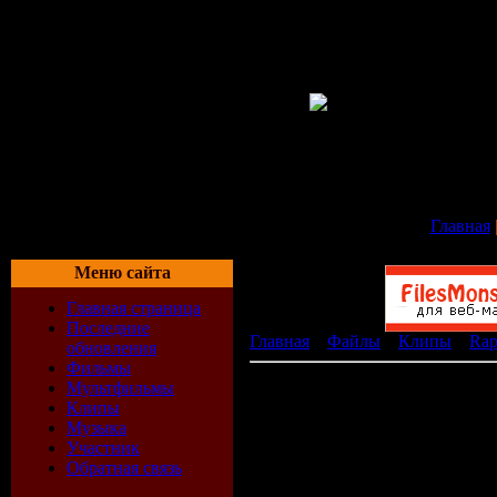
Главная
Меню сайта
Главная страница
Последние
Главная
»
Файлы
»
Клипы
»
Rap
обновления
Фильмы
A1-TV-Noize-MC.asf
Мультфильмы
[ ]
Клипы
Музыка
Участник
Обратная связь