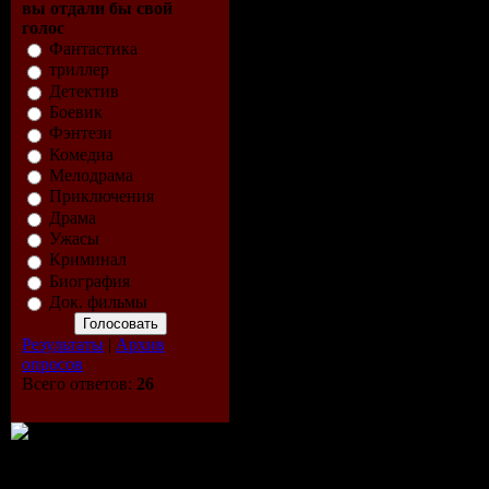
вы отдали бы свой
голос
Фантастика
триллер
Детектив
Боевик
Фэнтези
Комедиа
Мелодрама
Приключения
Драма
Ужасы
Криминал
Биография
Док. фильмы
Результаты
|
Архив
опросов
Всего ответов:
26