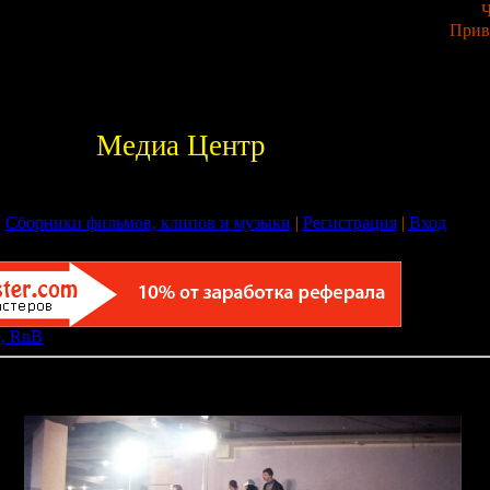
Ч
Прив
Медиа Центр
|
Сборники фильмов, клипов и музыки
|
Регистрация
|
Вход
, RnB