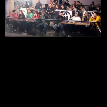
День артиста"
тайл).mp3
p3
mp3
.mp3
ету Плана.mp3