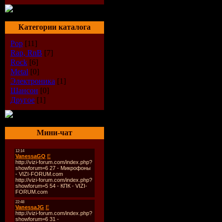
Категории каталога
Pop
[11]
Rap, RnB
[7]
Rock
[6]
Metal
[0]
Электроника
[1]
Описание:
Шансон
[0]
Noize MC Live at A1 TV, в программе "
Другое
[1]
Год выпуска:
2007
Страна:
россия
Жанр:
hip-hop
Мини-чат
Продолжительность:
01:44:46
Треклист:
01 - Noize MC - Заполняйте Зал (Фрис
02 - Noize MC - Песня для Радио.mp3
03 - Noize MC - За закрытой Дверью.m
04 - Noize MC - Из Окна.mp3
05 - Noize MC - Москва не Резиновая.
06 - Noize MC - Кантемировская.mp3
07 - Noize MC - Жизнь без Наркотиков
08 - Noize MC - На районе 3 недели н