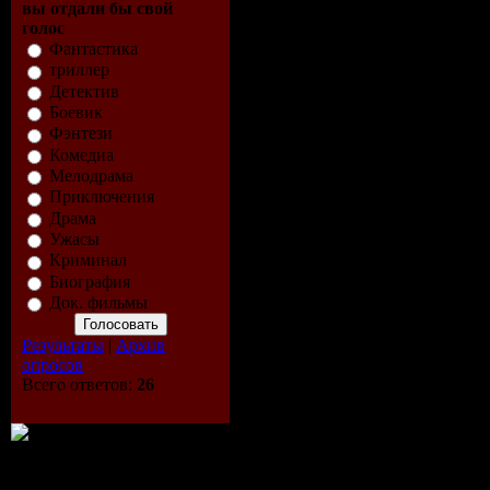
вы отдали бы свой
голос
Фантастика
триллер
Детектив
Боевик
Фэнтези
Комедиа
Мелодрама
Приключения
Драма
Ужасы
Криминал
Биография
Док. фильмы
Результаты
|
Архив
опросов
Всего ответов:
26