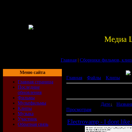
Медиа 
Главная
|
Сборники фильмов, клип
Меню сайта
Главная
»
Файлы
»
Клипы
» Дру
Главная страница
Последние
В категории материалов:
1
обновления
Показано материалов:
1-1
Фильмы
Мультфильмы
Сортировать по:
Дате
·
Назван
Клипы
Просмотрам
Музыка
Участник
Electrovamp - I dont like
Обратная связь