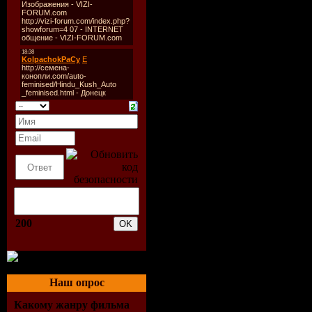
200
Наш опрос
Какому жанру фильма