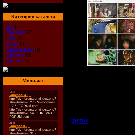
Категории каталога
Pop
[11]
Rap, RnB
[7]
Rock
[6]
Metal
[0]
Электроника
[1]
Шансон
[0]
Другое
[1]
Мини-чат
Описание:
Исполнитель:
Electrovamp
Название:
I don't like the vib
Продолжительность:
3:03
Разрешение экрана:
388*36
Кодек:
mkv
Другое
| Просмотров: 76
23.03.2009
| Рейтинг: 0.0