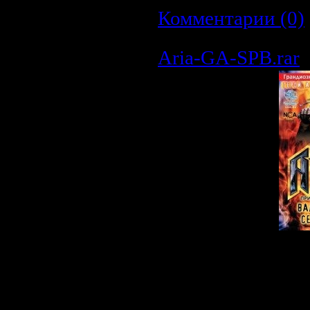
Комментарии (0)
Aria-GA-SPB.rar
Описание:
Исполнитель:
Ария
Альбом:
Герой 