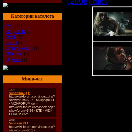
(2008).mov
Категории каталога
Pop
[11]
Rap, RnB
[7]
Rock
[6]
Metal
[0]
Электроника
[1]
Шансон
[0]
Другое
[1]
Мини-чат
Описание:
Исполнитель:
Pa
Альбом:
Hollywo
Год выхода:
200
Страна:
США