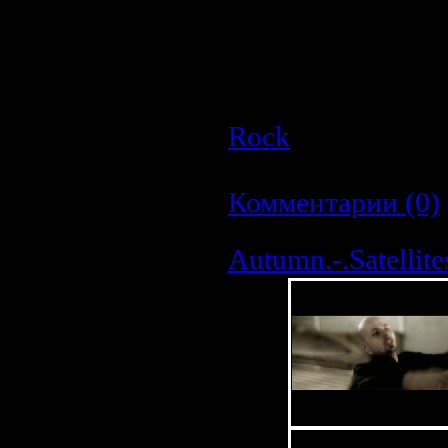
The G3 Jam
9. Foxey Lady
10. La Grange
11. Smoke On The Wa
Rock
| Просмотро
Дата:
23.03.2009
|
Комментарии (0)
Autumn.-.Satellite