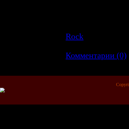
Страна:
Netherlands
Формат:
VOB
Видео:
720x576 / 480
Размер:
210.4 MB
Rock
| Просмотро
Дата:
23.03.2009
|
Комментарии (0)
Copyr