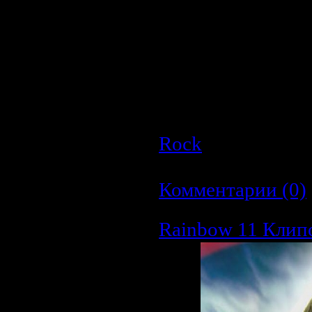
Петербург 8ноября 2
Год выхода:
2008
Страна:
Россия
Жанр:
CamRip(Качес
Время:
~1час
Качество:
AVI
Размер:
761.0 MB
Rock
| Просмотро
Дата:
23.03.2009
|
Комментарии (0)
Rainbow 11 Клип