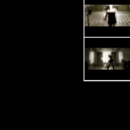
Описание:
Группа:
Autumn
Клип:
"Satellites"
Год:
2007
Стиль:
Gothic Metal