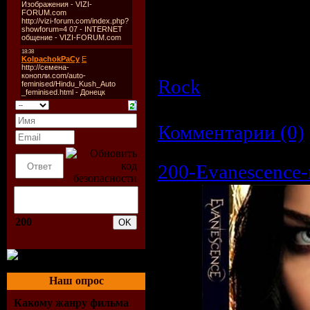
Время:
04:04
Качество:
WBM
Размер:
55.6 MB
Rock
| Просмотро
Дата:
25.03.2009
|
Комментарии (0)
200-Evanescence-r
200
Наш опрос
Какому жанру фильма