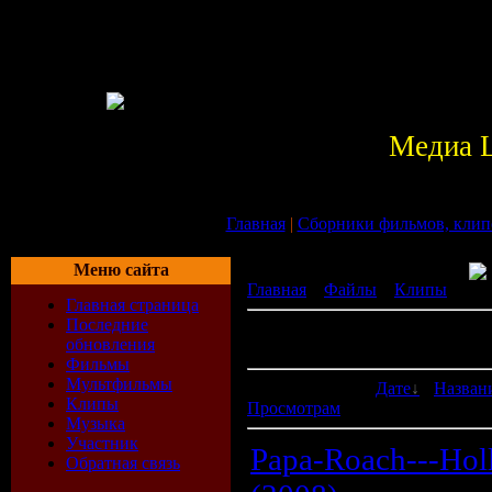
Медиа 
Главная
|
Сборники фильмов, клип
Меню сайта
Главная
»
Файлы
»
Клипы
» Ro
Главная страница
Последние
В категории материалов:
6
обновления
Показано материалов:
1-6
Фильмы
Мультфильмы
Сортировать по:
Дате
·
Назван
Клипы
Просмотрам
Музыка
Участник
Papa-Roach---Ho
Обратная связь