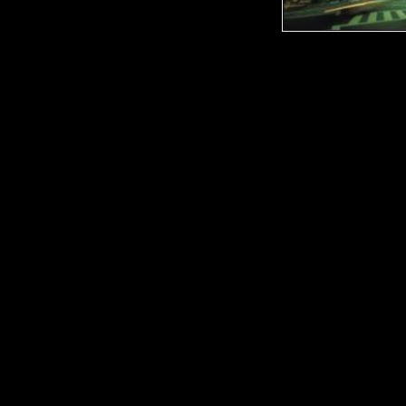
Описание:
John Petrucci
1. Glasgow Kiss
2. Damage Control
Steve Vai
3. The Audience Is Li
4. Building The Churc
5. K'm-Pee-Du-Wee
Joe Satriani
6. Up In Flames
7. Searching
8. War