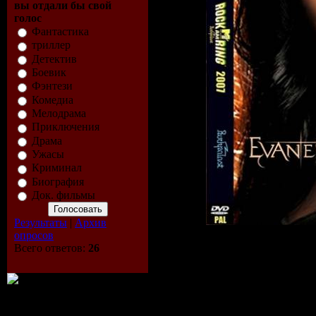
вы отдали бы свой
голос
Фантастика
триллер
Детектив
Боевик
Фэнтези
Комедиа
Мелодрама
Приключения
Драма
Ужасы
Криминал
Биография
Док. фильмы
Результаты
|
Архив
опросов
Всего ответов:
26
Треклист:
1. Weight of the Worl
2. Sweet Sacrifice