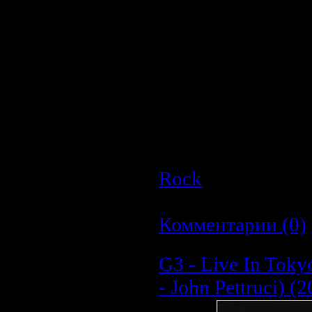
Кодек:
MPEG 2
Аудио
Количество каналов
Частота дискретиза
Битрейт:
112Kbps
Кодек:
MPEG 1 Laye
Длительность:
00:5
Размер:
484Mb
Rock
| Просмотро
Дата:
23.03.2009
|
Комментарии (0)
G3 - Live In Tokyo
- John Pettruci) (2