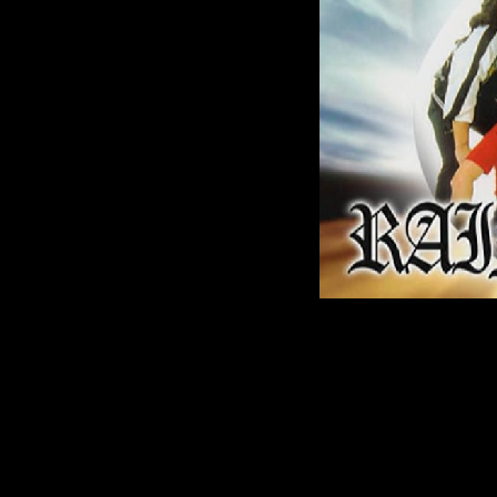
Видео
Разрешение:
352*28
Кадров в секунду
:2
Битрейт:
5855 Kbps