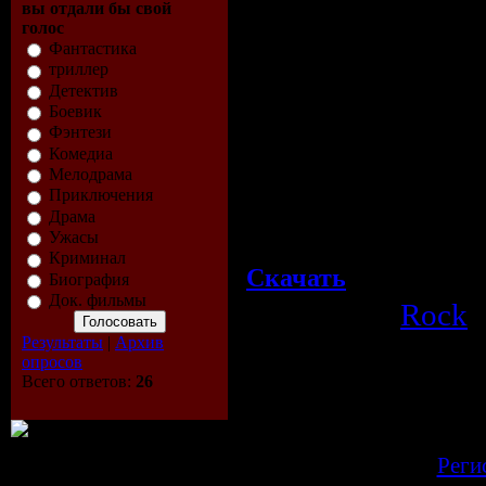
вы отдали бы свой
голос
Продолжительность
Фантастика
Видеокодек:
DivX 5 
триллер
Детектив
Битрейт видео:
797 
Боевик
Размер кадра:
416*2
Фэнтези
Комедиа
Аудиокодек:
MP3
Мелодрама
Битрейт аудио:
156 K
Приключения
Размер:
639.1 MB
Драма
Ужасы
Криминал
Скачать
Биография
Док. фильмы
Категория:
Rock
|
Результаты
|
Архив
Просмотров:
652
| Рейтинг:
4.0
/
опросов
Всего комментариев:
0
Всего ответов:
26
Добавлять ком
зарегистрир
[
Реги