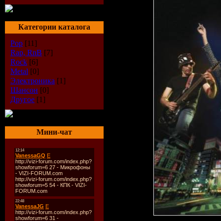
Категории каталога
Pop
[11]
Rap, RnB
[7]
Rock
[6]
Metal
[0]
Электроника
[1]
Шансон
[0]
Другое
[1]
Мини-чат