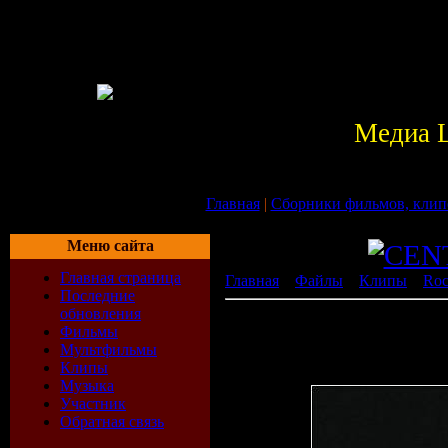
Медиа 
Главная
|
Сборники фильмов, клип
Меню сайта
Главная страница
Главная
»
Файлы
»
Клипы
»
Ro
Последние
обновления
G3 - Live In Tokyo (Joe Sa
Фильмы
(2005).avi
Мультфильмы
Клипы
[ ]
Музыка
Участник
Обратная связь