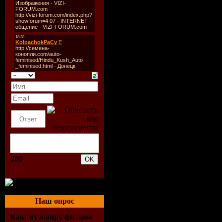
Описание:
John Petrucci
1. Glasgow Kiss
2. Damage Control
Steve Vai
3. The Audience Is Lis
4. Building The Churc
5. K'm-Pee-Du-Wee
Joe Satriani
6. Up In Flames
7. Searching
200
8. War
The G3 Jam
9. Foxey Lady
10. La Grange
Наш опрос
11. Smoke On The Wa
Какому жанру фильма