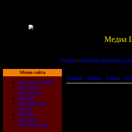
Медиа 
Главная
|
Сборники фильмов, клип
Меню сайта
Главная
»
Файлы
»
Клипы
»
Ro
Главная страница
Последние
Rainbow 11 Клипов.mpg
обновления
[ ]
Фильмы
Мультфильмы
Клипы
Музыка
Участник
Обратная связь