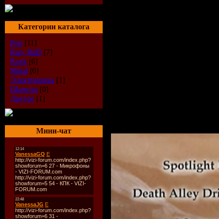
Категории каталога
Pop
[11]
Rap, RnB
[7]
Rock
[6]
Metal
[0]
Электроника
[1]
Шансон
[0]
Другое
[1]
Мини-чат