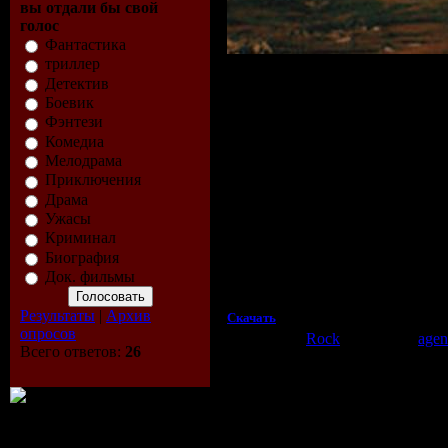
вы отдали бы свой
голос
Фантастика
триллер
Детектив
Видео
Боевик
Разрешение:
352*288
Фэнтези
Кадров в секунду
:25,000
Комедиа
Битрейт:
5855 Kbps
Кодек:
MPEG 2
Мелодрама
Приключения
Аудио
Драма
Количество каналов:
2
Ужасы
Частота дискретизации:
48000 Hz
Криминал
Битрейт:
112Kbps
Кодек:
MPEG 1 Layer2
Биография
Длительность:
00:56:31
Док. фильмы
Размер:
484Mb
Результаты
|
Архив
Скачать
опросов
Категория:
Rock
| Добавил:
agen
Всего ответов:
26
Просмотров:
653
| Рейтинг:
0.0
/
Всего комментариев:
0
Добавл