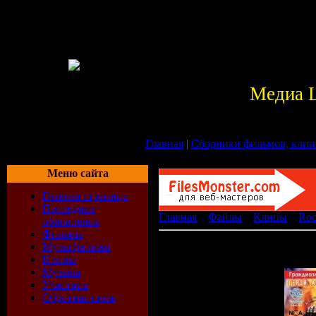
Медиа 
Главная
|
Сборники фильмов, клип
Меню сайта
Главная страница
Последние
Главная
»
Файлы
»
Клипы
»
Ro
обновления
Фильмы
Aria-GA-SPB.rar
Мультфильмы
[ ]
Клипы
Музыка
Участник
Обратная связь