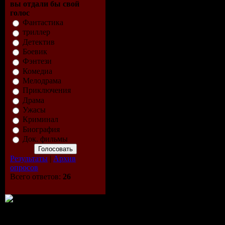
вы отдали бы свой
голос
Фантастика
триллер
Детектив
Боевик
Фэнтези
Комедиа
Мелодрама
Приключения
Драма
Ужасы
Криминал
Биография
Док. фильмы
Результаты
|
Архив
опросов
Всего ответов:
26