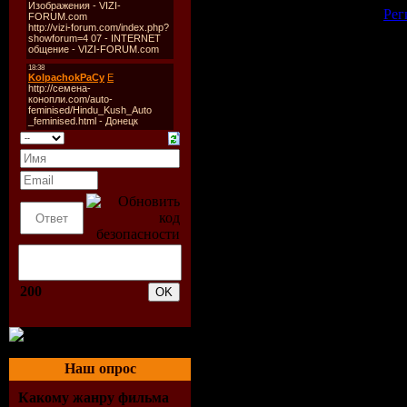
[
Рег
200
Наш опрос
Какому жанру фильма