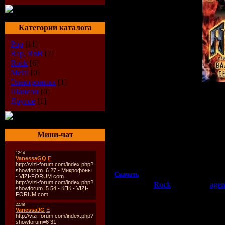
Категории каталога
Pop
[11]
Rap, RnB
[7]
Rock
[6]
Metal
[0]
Электроника
[1]
Шансон
[0]
Описание:
Другое
[1]
Исполнитель:
Ария
Альбом:
Герой Асфальта ХХ лет(Санк
Год выхода:
2008
Страна:
Россия
Мини-чат
Жанр:
CamRip(Качество отличное)
Время:
~1час
Качество:
AVI
Размер:
761.0 MB
Скачать
Категория:
Rock
| Добавил:
agen
Просмотров:
659
| Рейтинг:
0.0
/
Всего комментариев:
0
Добавлять комментарии могут 