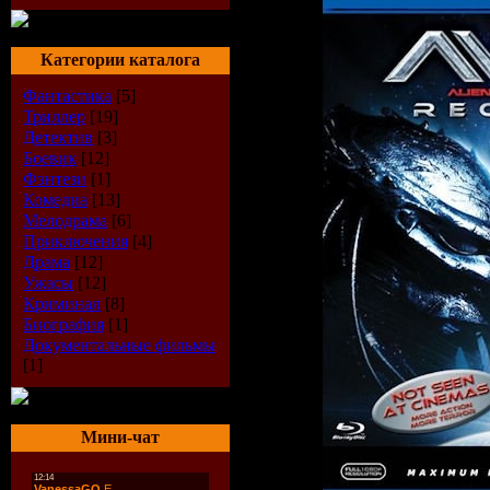
Категории каталога
Фантастика
[5]
Триллер
[19]
Детектив
[3]
Боевик
[12]
Фэнтези
[1]
Комедиа
[13]
Мелодрама
[6]
Приключения
[4]
Драма
[12]
Ужасы
[12]
Криминал
[8]
Биография
[1]
Документальные фильмы
[1]
Мини-чат