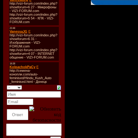
Описание:
Информация о филь
Название:
Чужие Пр
Оригинальное наз
Requiem [Extreme Un
Год:
2007
Жанр:
ужасы, фантас
Режиссер:
Колин Штр
В ролях:
Стивен Пас
Ортиз,Джонни Лью
Хагер,Сэм Трамм
Петкау,Том Вудрафф 