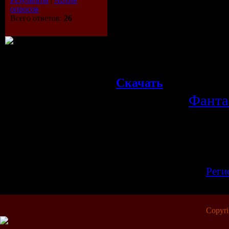
Видео:
720x304 (2.37:
опросов
Всего ответов:
26
1607 kbps avg, 0.31 bi
Аудио:
48 kHz, AC3 Do
LFE ch, 448.00 kbps a
Скачать
Категория:
Фанта
Просмотров:
834
| Рейтинг:
0.0
/
Всего комментариев:
0
Добавлять ком
зарегистрир
[
Реги
Copyr