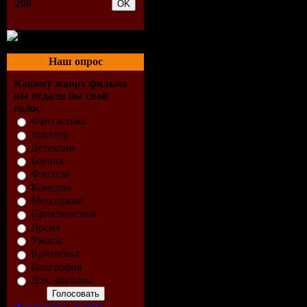
200
Описание:
Атакованный «Пред
Хищника и Чужого,
Наш опрос
крушение в лесах
техасский городок. 
Какому жанру фильма
вы отдали бы свой
посланный в мо
голос
подкрепление, Чуж
Фантастика
триллер
половину населения 
Детектив
Боевик
Фэнтези
Продолжительность
Комедиа
Перевод:
Дублирован
Мелодрама
Приключения
Драма
Ужасы
Файл:
Криминал
Размер:
1.46 GB
Биография
Качество:
BDRip
Док. фильмы
Формат:
AVI
Результаты
|
Архив