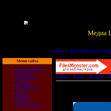
Медиа 
Главная
|
Сборники фильмов, клип
Меню сайта
Главная страница
Последние
Главная
»
Файлы
»
Фильмы
»
Ф
обновления
Фильмы
Чужие Против Хищника: Р
Мультфильмы
Клипы
Requiem [Extreme Unrate
Музыка
[ ]
Участник
Обратная связь