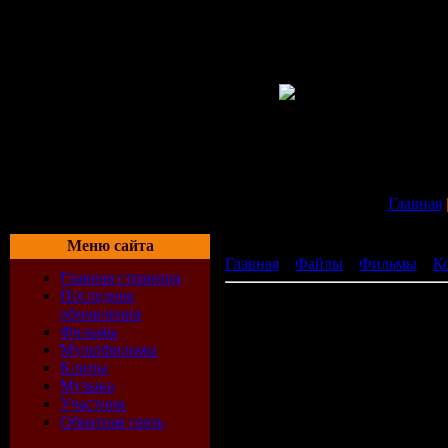
Главная
Меню сайта
Главная
»
Файлы
»
Фильмы
»
К
Главная страница
Последние
Роковой город / Weirdsville (20
обновления
[ ]
Фильмы
Мультфильмы
Клипы
Музыка
Участник
Обратная связь