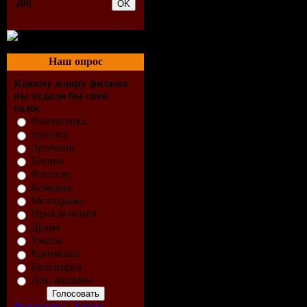
200
Просмотров:
966
| Рейтинг:
0.0
/
Всего комментариев:
0
Доба
Наш опрос
Какому жанру фильма
вы отдали бы свой
голос
Фантастика
триллер
Детектив
Боевик
Фэнтези
Комедиа
Мелодрама
Приключения
Драма
Ужасы
Криминал
Биография
Док. фильмы
Результаты
|
Архив