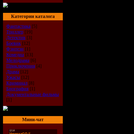
Категории каталога
Фантастика
[5]
Триллер
[19]
Детектив
[3]
Боевик
[12]
Фэнтези
[1]
Комедиа
[13]
Мелодрама
[6]
Приключения
[4]
Драма
[12]
Ужасы
[12]
Криминал
[8]
Биография
[1]
Документальные фильмы
[1]
Мини-чат
Описание:
Информация о фильме