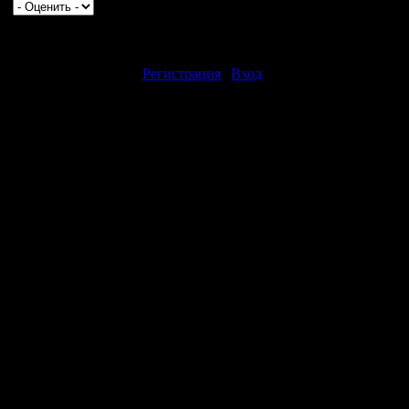
0
|
влять комментарии могут только зарегистрированные пользоват
[
Регистрация
|
Вход
]