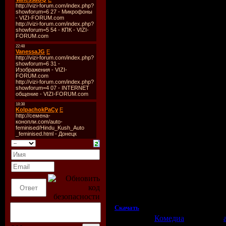
Название:
Роковой город
Оригинальное название:
Weirdsville
Год выхода:
2007
Жанр:
Комедия, драма, криминал
Режиссер:
Аллан Мойле
В ролях:
Скотт Спидман, Уэс Бентли, 
О фильме:
Ройс и Декстер два бездельника, кот
закопать ее в заброшенном театре. Н
месте, где они собирались закопать тру
IMDB 6.5/10 (2,028 votes)
Выпущено:
США / Канада, Darius Film
Продолжительность:
01:31:03
Озвучивание:
Любительское (многого
Файл
Формат:
AVI (XviD)
Качество:
DVDRip
Видео:
1698 kb/s, 720x304
Аудио:
АС3, 448 kb/s (6 ch)
Размер:
1,400 MB
Скачать
Категория:
Комедиа
| Добавил: