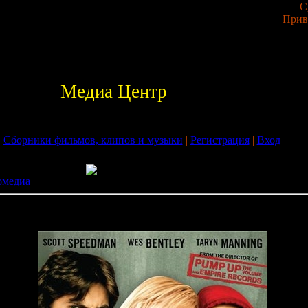
С
Прив
Медиа Центр
|
Сборники фильмов, клипов и музыки
|
Регистрация
|
Вход
омедиа
07) DVDRip.avi