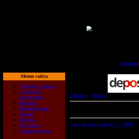
Главная
Меню сайта
Главная страница
Последние
Главная
»
Файлы
» Музыка
обновления
Фильмы
В разделе материалов:
112
Мультфильмы
Показано материалов:
11-20
Клипы
Музыка
VA - Record Club vol. 7 - 2008
Участник
Обратная связь