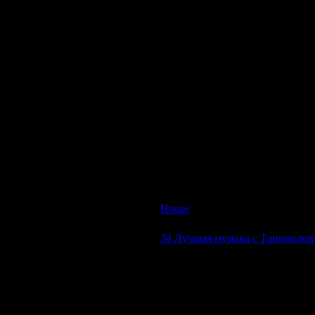
Описание:
Исполнитель:
VA
Альбом:
Sensation Belgium 2009
Дата выпуска:
16 Mar 2009
Стиль:
House, Electro House, Pr
Количество композиций:
2 mi
Время звучания:
154 min
Размер:
215 Mb
Битрейт:
VBR / 44.1kHz/ Joint-S
House
| Просмотров: 528 | Доба
34 Лучшая музыка с Танцполов