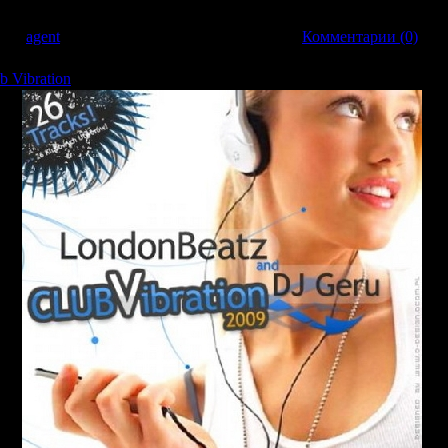
вил:
agent
| Дата:
26.03.2009
| Рейтинг: 0.0/0 |
Комментарии (0)
 Vibration