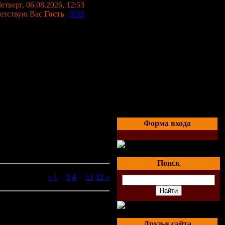
етверг, 06.08.2026, 12:53
етствую Вас
Гость
|
RSS
Форма входа
Поиск
Страницы:
«
1
2
3
4
...
11
12
»
Друзья сайта