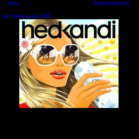
вил:
agent
| Дата:
26.03.2009
| Рейтинг: 0.0/0 |
Комментарии (0)
e_san_francisco-2cd-2008
 cd2: 69:22