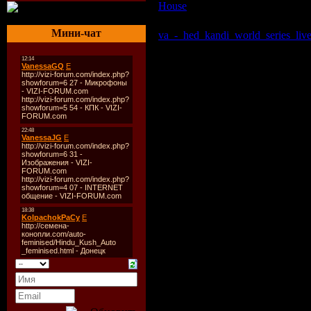
House
| Просмотров: 491 | Доба
Мини-чат
va_-_hed_kandi_world_series_liv
Описание:
Год выхода:
2008
Жанр:
House, Club
Продолжительность:
cd1: 75:17
Аудио:
MP3; ~190 kbps