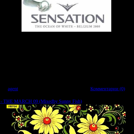
 (The Ocean Of White) (2009)
ogressive
x
tereo
вил:
agent
| Дата:
26.03.2009
| Рейтинг: 0.0/0 |
Комментарии (0)
 - THE MARCH 09 (Mixedby Sunny Fish)