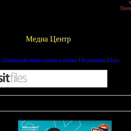
Ч
Прив
Медиа Центр
|
Сборники фильмов, клипов и музыки
|
Регистрация
|
Вход