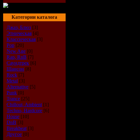
Категории каталога
Джаз, Блюз
[3]
Этническая
[4]
Классическая
[3]
Pop
[20]
New Age
[0]
Rap, RnB
[7]
Саундтрек
[6]
Шансон
[8]
Rock
[7]
Metal
[3]
Alternative
[5]
Punk
[0]
Описание:
Trance
[25]
Жанр:
House
Chillout, Ambient
[1]
Год выпуска диска:
2008
Techno, Hardcore
[6]
Аудио кодек:
MP3
House
[10]
Тип рипа:
tracks
DnB
[3]
Битрейт аудио:
320 kbps
Breakbeat
[3]
Продолжительность:
69:56 min
Другое
[0]
Размер:
160.4 MB