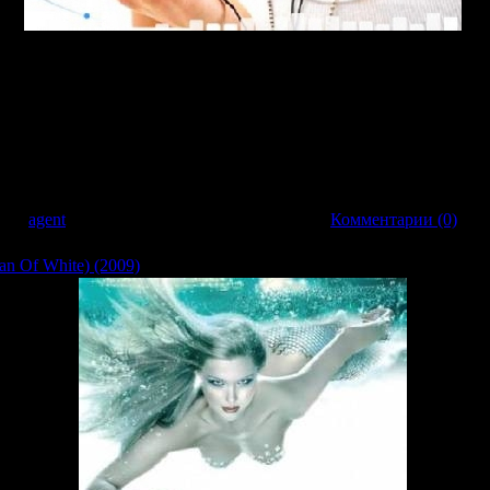
d DJ GERU
 kbps | 44.1KHz
вил:
agent
| Дата:
26.03.2009
| Рейтинг: 0.0/0 |
Комментарии (0)
an Of White) (2009)