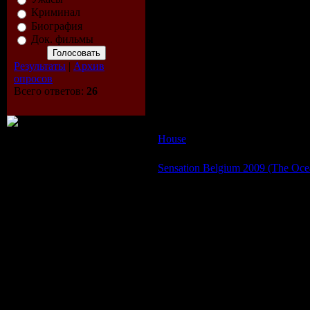
Криминал
Биография
Описание:
Док. фильмы
Исполнитель:
LondonBeatz an
Альбом:
Club Vibration
Результаты
|
Архив
Дата выхода:
25.01.09
опросов
Жанр:
House / Electro / Club
Всего ответов:
26
Треки:
26
Формат | Качество:
МP3 | VBR
Размер:
67.94 Mb
House
| Просмотров: 601 | Доба
Sensation Belgium 2009 (The Oce