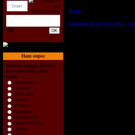
Размер:
215.7 MB
House
| Просмотров: 446 | Доба
LondonBeatz and DJ GERU - Club
200
Наш опрос
Какому жанру фильма
вы отдали бы свой
голос
Фантастика
триллер
Детектив
Боевик
Фэнтези
Комедиа
Мелодрама
Приключения
Драма
Ужасы