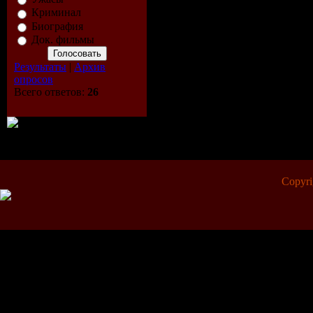
Криминал
Биография
Док. фильмы
Результаты
|
Архив
опросов
Всего ответов:
26
Copyr