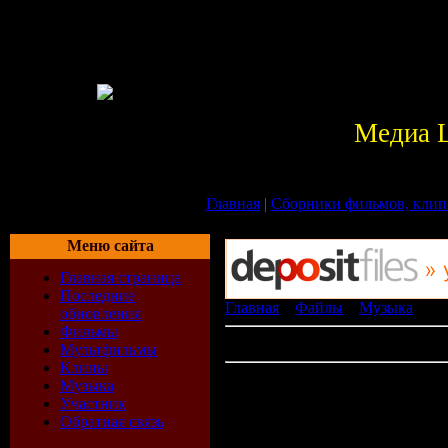
Медиа 
Главная
|
Сборники фильмов, клип
Меню сайта
Главная страница
Последние
Главная
»
Файлы
»
Музыка
» Ne
обновления
Фильмы
В категории материалов:
0
Мультфильмы
Клипы
Не найдено матери
Музыка
Участник
Обратная связь