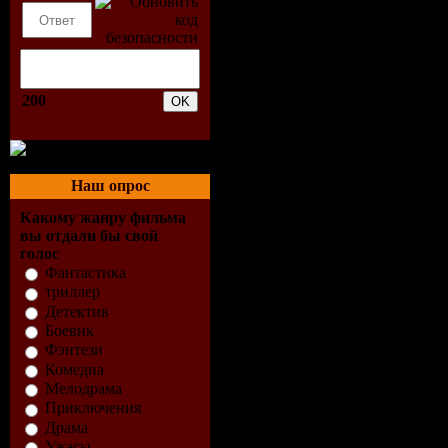
200
Наш опрос
Какому жанру фильма
вы отдали бы свой
голос
Фантастика
триллер
Детектив
Боевик
Фэнтези
Комедиа
Мелодрама
Приключения
Драма
Ужасы