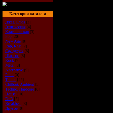
Категории каталога
Джаз, Блюз
[3]
Этническая
[4]
Классическая
[3]
Pop
[20]
New Age
[0]
Rap, RnB
[7]
Саундтрек
[6]
Шансон
[8]
Rock
[7]
Metal
[3]
Alternative
[5]
Punk
[0]
Trance
[25]
Chillout, Ambient
[1]
Techno, Hardcore
[6]
House
[10]
DnB
[3]
Breakbeat
[3]
Другое
[0]