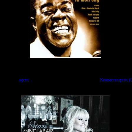
еликого джазового музыканта!
 Добавил:
agent
| Дата:
23.03.2009
| Рейтинг: 0.0/0 |
Комментарии (0