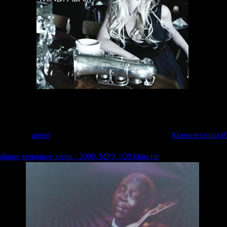
ir. Уникальная смесь поп, соул, джаз музыки и вокал - в целом новое движени
ия, спокойный и раслабляющий музыкальный фон.
 Добавил:
agent
| Дата:
23.03.2009
| Рейтинг: 0.0/0 |
Комментарии (0
чайшие мировые хиты - 2000, MP3, 320 kbps.rar