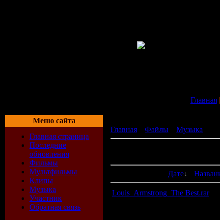
Главная
Меню сайта
Главная
»
Файлы
»
Музыка
» Дж
Главная страница
Последние
В категории материалов:
3
обновления
Показано материалов:
1-3
Фильмы
Мультфильмы
Сортировать по:
Дате
·
Назван
Клипы
Музыка
Louis_Armstrong_The Best.rar
Участник
Обратная связь