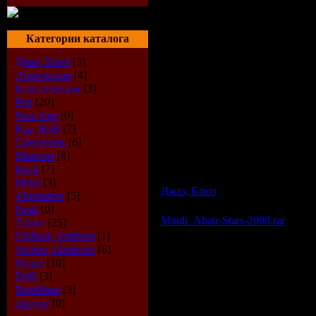
Категории каталога
Джаз, Блюз
[3]
Этническая
[4]
Классическая
[3]
Pop
[20]
New Age
[0]
Rap, RnB
[7]
Саундтрек
[6]
Шансон
[8]
Описание:
Louis Armstrong - The Best (58 мб)
Rock
[7]
16 самых знаменитых произведений В
Metal
[3]
Джаз, Блюз
| Просмотров: 579 |
Alternative
[5]
Punk
[0]
Mindi_Abair-Stars-2008.rar
Trance
[25]
Chillout, Ambient
[1]
Techno, Hardcore
[6]
House
[10]
DnB
[3]
Breakbeat
[3]
Другое
[0]