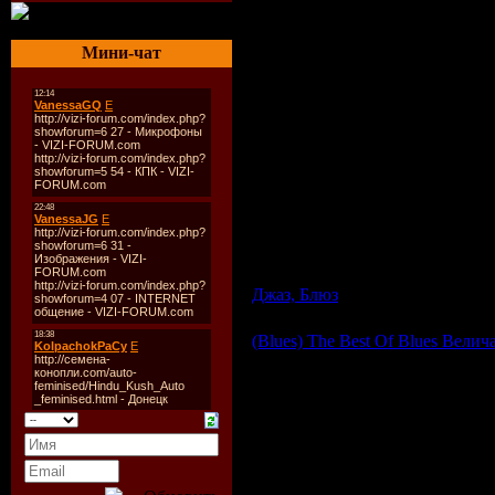
Мини-чат
Описание:
Mindi Abair - альбом Stars
Звезды. Это новый альбом от Mindi Aba
- динамичные акустические дополнен
Джаз, Блюз
| Просмотров: 530 |
(Blues) The Best Of Blues Вели