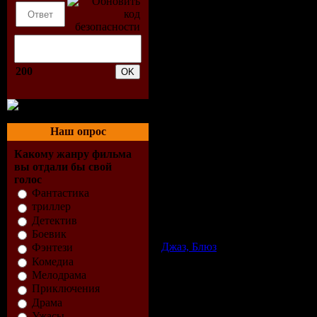
200
Наш опрос
Какому жанру фильма
CD1 и CD2
вы отдали бы свой
Жанр:
Blues
голос
Год выпуска:
2000
Фантастика
Формат:
MP3
триллер
Битрейт аудио:
320 kbps
Детектив
Категория:
Зарубежный Блюз (mp3)
Размер:
313.4 MB
Боевик
Джаз, Блюз
| Просмотров: 825 |
Фэнтези
Комедиа
Мелодрама
Приключения
Драма
Ужасы