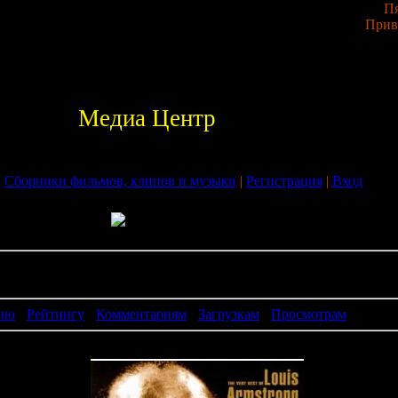
Пя
Прив
Медиа Центр
|
Сборники фильмов, клипов и музыки
|
Регистрация
|
Вход
аз, Блюз
ию
·
Рейтингу
·
Комментариям
·
Загрузкам
·
Просмотрам