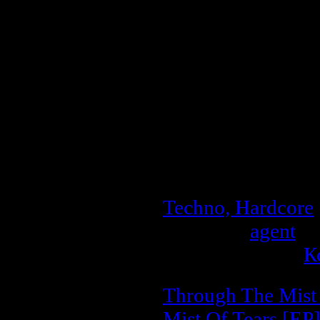
Год выпуска дис
Производитель 
Лэйбл:
Harthouse 
Аудио кодек:
MP
Тип рипа:
tracks
Битрейт аудио:
3
Продолжительн
Размер:
65.8 MB
Techno, Hardcore
Добавил:
agent
| 
Рейтинг: 0.0/0 |
К
Through The Mist 
Mist Of Tears [EP