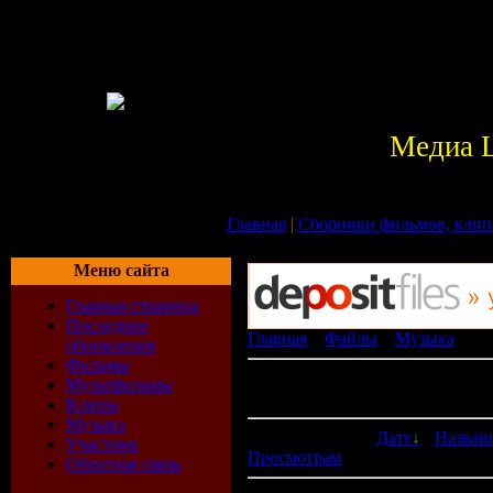
Медиа 
Главная
|
Сборники фильмов, клип
Меню сайта
Главная страница
Последние
Главная
»
Файлы
»
Музыка
» Te
обновления
Фильмы
В категории материалов:
6
Мультфильмы
Показано материалов:
1-6
Клипы
Музыка
Сортировать по:
Дате
·
Назван
Участник
Просмотрам
Обратная связь