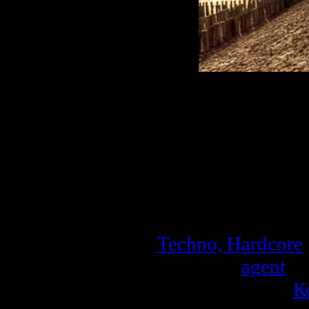
Описание:
Жанр:
Electronic
Битрейт:
MP3, 32
Продолжительно
Кол-во треков:
1
Размер:
129 MB
Techno, Hardcore
Добавил:
agent
| 
Рейтинг: 0.0/0 |
К