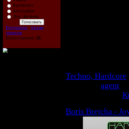
Криминал
Год выпуска дис
Биография
Производитель 
Док. фильмы
Аудио кодек:
MP
Результаты
|
Архив
опросов
Тип рипа:
tracks
Всего ответов:
26
Битрейт аудио:
3
Продолжительно
Размер:
122.6 M
Techno, Hardcore
Добавил:
agent
| 
Рейтинг: 0.0/0 |
К
Boris Brejcha - Jo