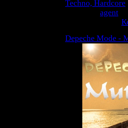
Techno, Hardcore
Добавил:
agent
| 
Рейтинг: 0.0/0 |
К
Depeche Mode - M