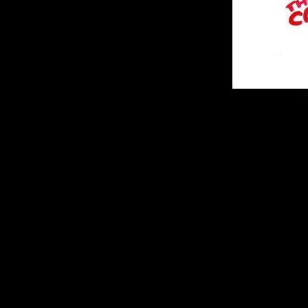
Описание:
Исполнитель:
Th
Альбом:
You Can'
Computers
Год выхода:
200
Жанр:
Hardcore
Качество:
194kb
Размер:
26.0 MB