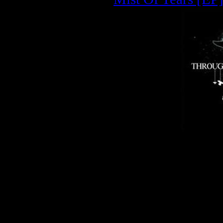
Описание:
Исполнитель:
Th
Альбом:
Through 
Год выхода:
200