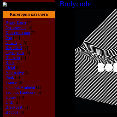
Bodycode
Категории каталога
Джаз, Блюз
[3]
Этническая
[4]
Классическая
[3]
Pop
[20]
New Age
[0]
Rap, RnB
[7]
Саундтрек
[6]
Шансон
[8]
Rock
[7]
Metal
[3]
Alternative
[5]
Punk
[0]
Trance
[25]
Chillout, Ambient
[1]
Techno, Hardcore
[6]
House
[10]
DnB
[3]
Breakbeat
[3]
Другое
[0]