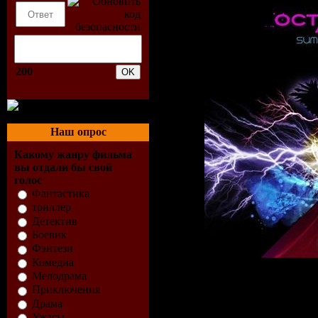
200
Наш опрос
Какому жанру фильма
вы отдали бы свой
голос
Фантастика
триллер
Детектив
Боевик
Фэнтези
Комедиа
Мелодрама
Описание:
Приключения
Драма
Жанр:
Techno/Det
Ужасы