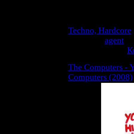
Жанр:
Metalcore 
Качество:
192kb
Размер:
25.8 MB
Techno, Hardcore
Добавил:
agent
| 
Рейтинг: 0.0/0 |
К
The Computers - 
Computers (2008)