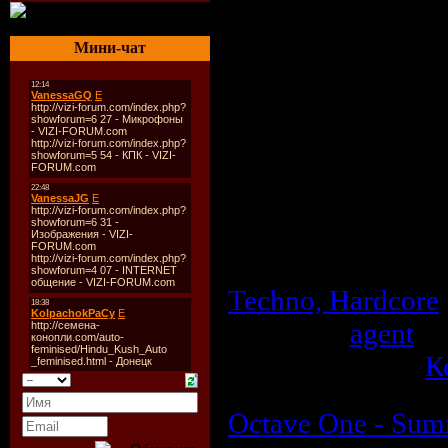
Описание:
Мини-чат
Жанр:
Techno, M
Год выпуска дис
Аудио кодек:
MP
Тип рипа:
tracks
Битрейт аудио:
3
Продолжительно
Размер:
101.3 M
Techno, Hardcore
Добавил:
agent
| 
Рейтинг: 0.0/0 |
К
Octave One - Summ