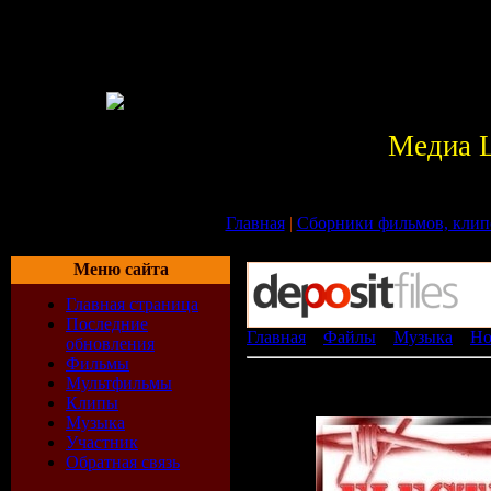
Медиа 
Главная
|
Сборники фильмов, клип
Меню сайта
Главная страница
Последние
Главная
»
Файлы
»
Музыка
»
Ho
обновления
Фильмы
Electro Жесть v.1(23.02.2009)
Мультфильмы
[ ]
Клипы
Музыка
Участник
Обратная связь