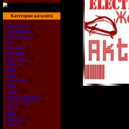
Категории каталога
Джаз, Блюз
[3]
Этническая
[4]
Классическая
[3]
Pop
[20]
New Age
[0]
Rap, RnB
[7]
Саундтрек
[6]
Шансон
[8]
Rock
[7]
Metal
[3]
Alternative
[5]
Punk
[0]
Trance
[25]
Chillout, Ambient
[1]
Описание:
Techno, Hardcore
[6]
House
[10]
Альбом:
Electro 
DnB
[3]
Дата:
23-02-2009
Breakbeat
[3]
Другое
[0]
Стиль:
Progressiv