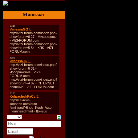
House
Мини-чат
Количество трек
Битрейт:
320 kbps
Размер:
197mb
Треклист:
01. Arnold Palmer
Ramone Remix)
02. Buzztech - Lo
03. Cassey - Swe
Smith Remix)
04. Deep Blue - L
Blast! Last Minut