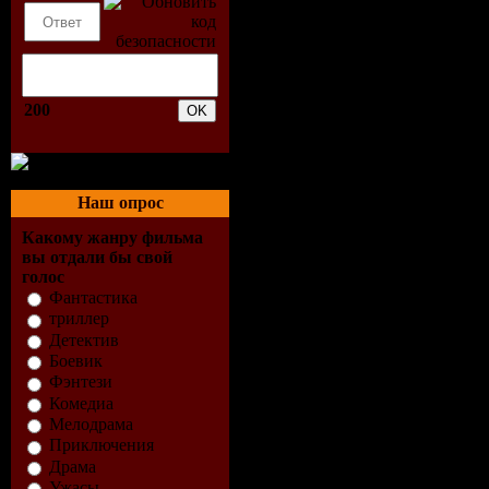
05. Discovibez - 
Directz Remix)
06. Express Of So
200
(Johnny Max Rem
07. Hard Rock Sofa
Stargroove remix 
Наш опрос
08. Mc Black&Blac
Какому жанру фильма
вы отдали бы свой
Phunk With My He
голос
09. Mr.Pink & Pier
Фантастика
триллер
(Club Mix)
Детектив
Боевик
10. Pat Farrell - C
Фэнтези
11. Player & Rem
Комедиа
Мелодрама
Control (Original
Приключения
Драма
12. S.E.X Appeal
Ужасы