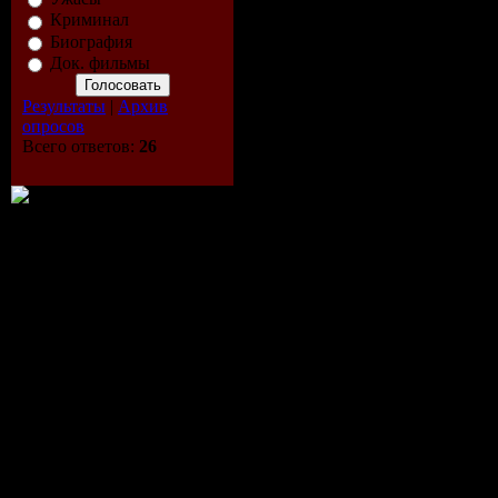
Криминал
(Jack Styles Remi
Биография
13. Sharam feat. D
Док. фильмы
One (ClubDJTeam
Результаты
|
Архив
опросов
14. Sharam Jey & L
Всего ответов:
26
Princess Supersta
(Jaimie Fanatic's
15. Steve Forest -
Ramson Mix)
16. Sticks - Bang
Electro Mix)
17. Sunrider - the
into my mind (elec
18. Vinyltronic - 