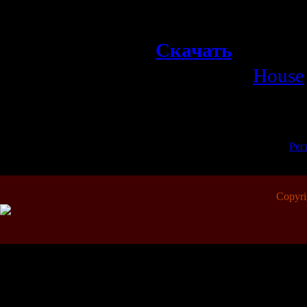
Mix)
Скачать
Категория:
House
Просмотров:
596
| Рейтинг:
0.0
/
Всего комментариев:
0
Добавлять комментарии могут 
[
Рег
Copyr