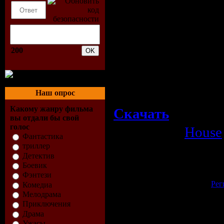
08 S.E.X. (Idaho's
09 Waiting (Idaho'
10 Why It's So Har
200
Mix)
11 Bad Girl (Idaho
Наш опрос
Какому жанру фильма
Скачать
вы отдали бы свой
голос
Категория:
House
Фантастика
триллер
Просмотров:
568
| Рейтинг:
0.0
/
Детектив
Всего комментариев:
0
Боевик
Добавлять комментарии могут 
Фэнтези
[
Рег
Комедиа
Мелодрама
Приключения
Драма
Ужасы