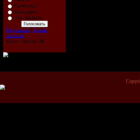
Криминал
Биография
Док. фильмы
Результаты
|
Архив
опросов
Всего ответов:
26
Copyr