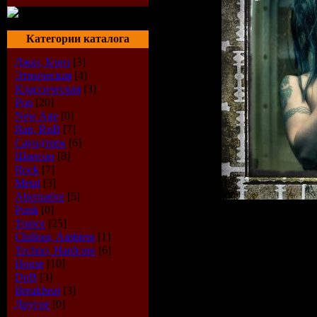
Категории каталога
Джаз, Блюз
[3]
Этническая
[4]
Классическая
[3]
Pop
[20]
New Age
[0]
Rap, RnB
[7]
Саундтрек
[6]
Шансон
[8]
Rock
[7]
Metal
[3]
Alternative
[5]
Punk
[0]
Trance
[25]
Описание:
Chillout, Ambient
[1]
Techno, Hardcore
[6]
Artist:
Madonna
House
[10]
Title:
Pleasure Pri
DnB
[3]
Breakbeat
[3]
Year:
2009
Другое
[0]