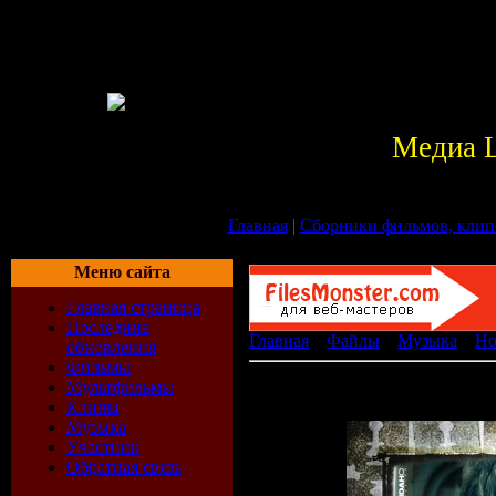
Медиа 
Главная
|
Сборники фильмов, клип
Меню сайта
Главная страница
Последние
Главная
»
Файлы
»
Музыка
»
Ho
обновления
Фильмы
Madonna - Pleasure Principles - (2
Мультфильмы
[ ]
Клипы
Музыка
Участник
Обратная связь