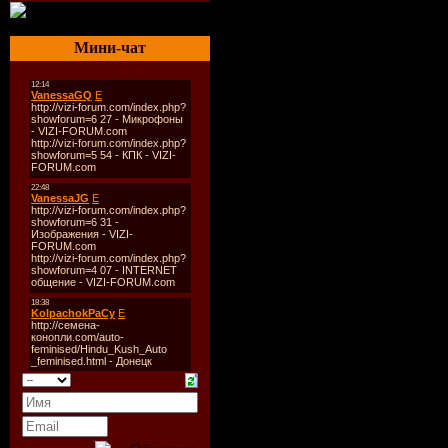
Genre:
Electroni
Format:
Mp3, 320
Мини-чат
Size:
~163Mb
Lengh:
01:10:42
Tracklist:
01 Get Stupid (Id
02 Erotica (Idaho'
03 You Thrill Me 
04 Like A Virgin (
Mix)
05 Justif My Love
06 Fever (Idaho's s
07 Human Nature (