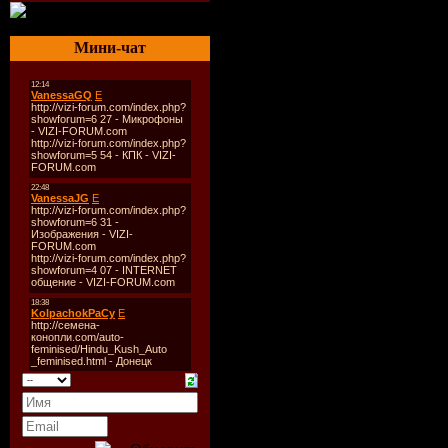
Производитель 
Аудио кодек:
MP
Мини-чат
Тип рипа:
tracks
Битрейт аудио:
3
Продолжительно
Размер:
134.2 M
Трэклист:
1. (00:03:25) Stim
2. (00:04:34) Bla
Human Traffic II
3. (00:04:17) Hec
4. (00:03:57) Davi
5. (00:04:18) Бе