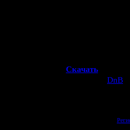
10. (00:03:20) Ma
11. (00:03:31) Pre
12. (00:03:52) C.a
13. (00:04:57) 2R 
14. (00:04:14) Ale
15. (00:02:01) Ntn
Скачать
Категория:
DnB
|
Просмотров:
630
| Рейтинг:
0.0
/
Всего комментариев:
0
Добавлять ком
зарегистрир
[
Реги