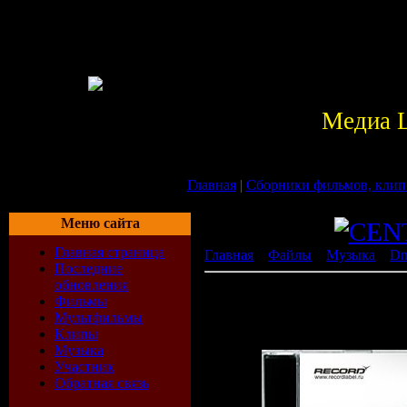
Медиа 
Главная
|
Сборники фильмов, клип
Меню сайта
Главная страница
Главная
»
Файлы
»
Музыка
»
D
Последние
обновления
(Record [SP-CD037/08]) 
Фильмы
Русская Версия (Mixed b
Мультфильмы
Клипы
[ ]
Музыка
Участник
Обратная связь