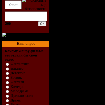
Remix)
6. (00:04:34) Pape
7. (00:03:01) Ozm
200
(Ozma Vip)
8. (00:03:49) Des
9. (00:01:39) Gri
Наш опрос
10. (00:03:20) Ma
Какому жанру фильма
вы отдали бы свой
11. (00:03:31) Pre
голос
Фантастика
12. (00:03:52) C.a
триллер
13. (00:04:57) 2R 
Детектив
Боевик
14. (00:04:14) Ale
Фэнтези
Комедиа
15. (00:02:01) Ntn
Мелодрама
Приключения
Драма
Release Date : ??
Ужасы