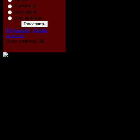
Криминал
Rip Date : 09/12/
Биография
VA - Пиратская 
Док. фильмы
Версия
Результаты
|
Архив
опросов
Всего ответов:
26
Artist...............: 
Album..............
Русская Версия
Genre...............
Source...............:
Year.................: 2
Ripper..............
Codec...............
Version.............