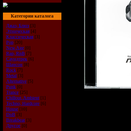
Категории каталога
Джаз, Блюз
[3]
Этническая
[4]
Классическая
[3]
Pop
[20]
New Age
[0]
Rap, RnB
[7]
Саундтрек
[6]
Шансон
[8]
Rock
[7]
Metal
[3]
Alternative
[5]
Punk
[0]
Trance
[25]
Chillout, Ambient
[1]
Описание:
Techno, Hardcore
[6]
House
[10]
Жанр:
DnB / Mai
DnB
[3]
Breakbeat
[3]
Год выпуска дис
Другое
[0]