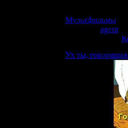
прежде чем он сн
гномом-волшебни
Мультфильмы
| П
Добавил:
agent
| 
Рейтинг: 0.0/0 |
К
Ух ты, говорящая