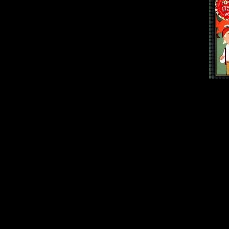
Описание:
Полнометра
захватывающий
фильм по мотив
С.Лагерлеф `Ч
Нильса с дикими 
Эта замечательн
шведском дереве