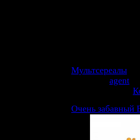
Немного о муль
В конце 2007 го
19 выпуска фи
Алексея Котёно
Котёночкина, 
«Кристмас Филмз
Мультсереалы
| П
Добавил:
agent
| 
Рейтинг: 0.0/0 |
К
Очень забавный 