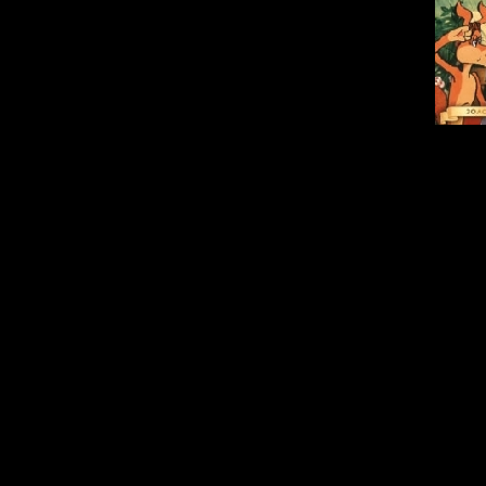
Описание:
В этот замечат
три известные
ленты о прикл
прозвищу Дядя
очень любил ж
запрещали ему "и
он вместе с на
площадке котом