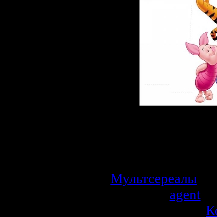
Описание:
Очень забавный
семьи!!!
Мультсереалы
| П
Добавил:
agent
| 
Рейтинг: 0.0/0 |
К