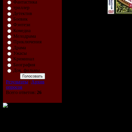
Фантастика
триллер
Детектив
Боевик
Фэнтези
Описание:
Комедиа
В сборник вошли
Мелодрама
Приключения
1.
Крошка Енот 
Драма
Ужасы
том, как несмышл
Криминал
Биография
затем и подру
Док. фильмы
отражением в 
Результаты
|
Архив
песню "От улыб
опросов
Всего ответов:
26
должны знать все
2.
Зимняя сказ
детский мульт
который решил 