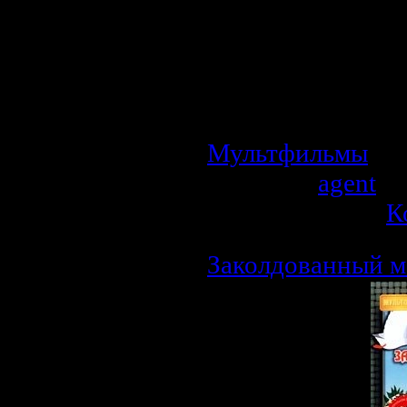
Флинта. Одно т
которую они н
«Испаньола», 
пиратов, во гла
Сильвером...
Мультфильмы
| П
Добавил:
agent
| 
Рейтинг: 0.0/0 |
К
Заколдованный м