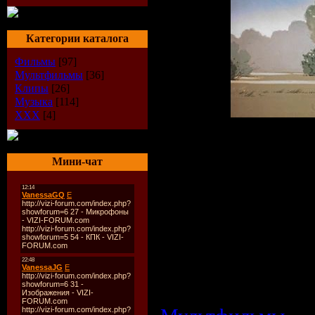
Категории каталога
Фильмы
[97]
Мультфильмы
[36]
Клипы
[26]
Музыка
[114]
XXX
[4]
Описание:
Мини-чат
По мотивам с
Завистливый мед
доктор Айболит
хвост. Вот толь
нового хвост
охотникам в лесу