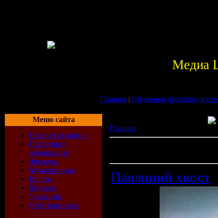
Медиа 
Главная
|
Сборники фильмов, клип
Меню сайта
Главная
» Файлы
Главная страница
Последние
Всего материалов в каталоге:
22
обновления
Показано материалов:
21-30
Фильмы
Мультфильмы
Павлиний хвост
Клипы
Музыка
Участник
Обратная связь