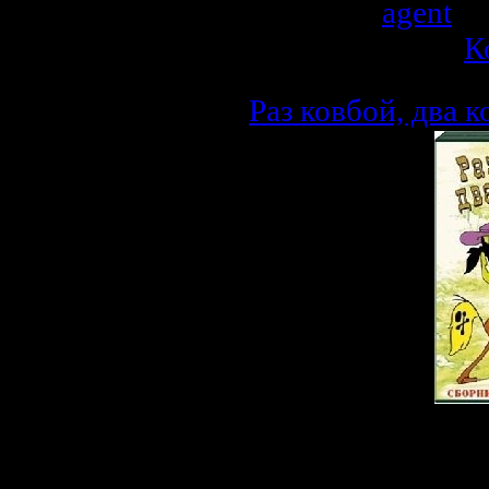
Добавил:
agent
| 
Рейтинг: 0.0/0 |
К
Раз ковбой, два к
Описание: