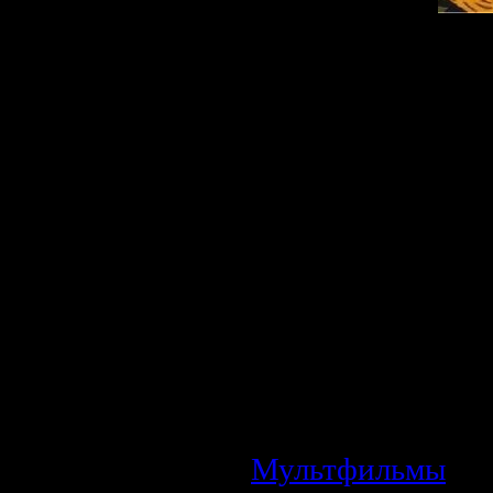
Описание:
По мотивам сказ
вариации сюжета 
Поймал Старик в 
оказывается 
отпустить обр
старику должно 
обещало съесть 
приходит молод
остаться до утра..
Мультфильмы
| П