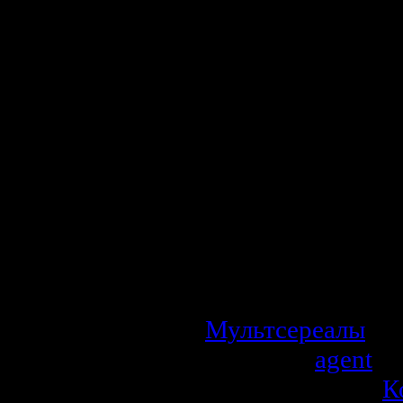
Симпсоны живут
Спрингфилд, с
историей. Гом
который дает пл
инспектором бе
электростанции;
и жена, стараетс
в семье; Барт - 1
философский 8-л
- младенец,
посредством соск
Мультсереалы
| П
Добавил:
agent
| 
Рейтинг: 0.0/0 |
К