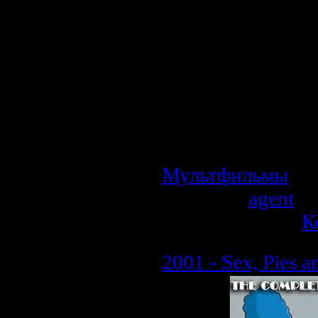
дома и посе
Простокваши
встретился без
том, что было да
предлагаемы
мультипликацион
Мультфильмы
| П
Добавил:
agent
| 
Рейтинг: 0.0/0 |
К
2001 - Sex, Pies a