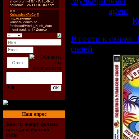
Мультфильмы
| П
Добавил:
agent
| 
Рейтинг: 0.0/0 |
К
В гости к сказке
своей
200
Наш опрос
Какому жанру фильма
вы отдали бы свой
голос