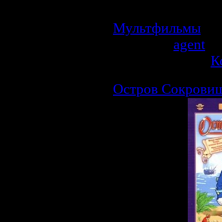
хозяином собаке.
Мультфильмы
| П
Добавил:
agent
| 
Рейтинг: 0.0/0 |
К
Остров Сокрови