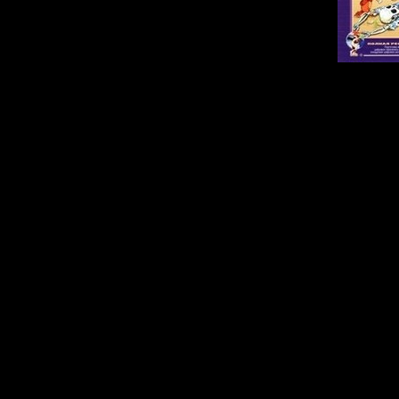
Описание:
Мультфильм 
великолепной ра
стал культовым. 
мог предположить
может иметь так
юмора и музыки.
Это старая истор
смельчаков (и не
поиски сокрови