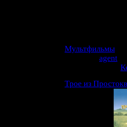
Мультипликацио
взрослых.
Пародия на весте
расправился с б
поезд с золотом.
Мультфильмы
| П
Добавил:
agent
| 
Рейтинг: 0.0/0 |
К
Трое из Просток